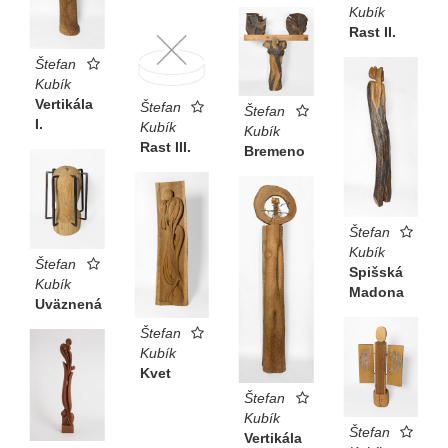
Kubík
Rast II.
Štefan
Kubík
Vertikála
Štefan
Štefan
I.
Kubík
Kubík
Rast III.
Bremeno
Štefan
Kubík
Štefan
Spišská
Kubík
Madona
Uväznená
Štefan
Kubík
Kvet
Štefan
Kubík
Štefan
Vertikála