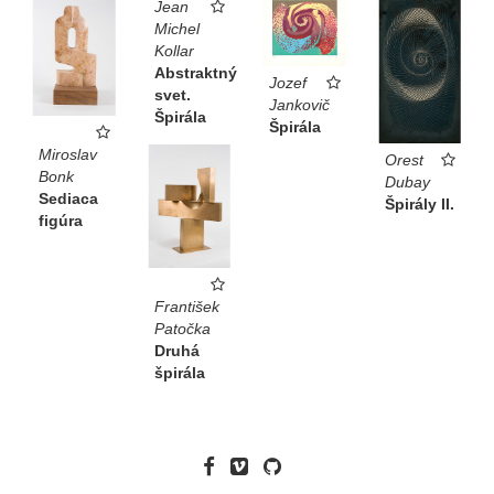
Jean
Michel
Kollar
Abstraktný
Jozef
svet.
Jankovič
Špirála
Špirála
Miroslav
Orest
Bonk
Dubay
Sediaca
Špirály II.
figúra
František
Patočka
Druhá
špirála