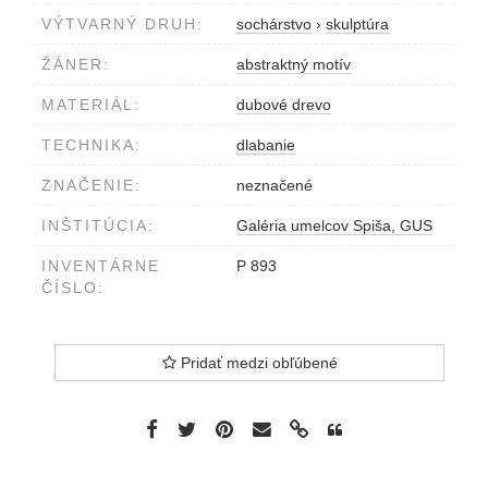
VÝTVARNÝ DRUH:
sochárstvo
›
skulptúra
ŽÁNER:
abstraktný motív
MATERIÁL:
dubové drevo
TECHNIKA:
dlabanie
ZNAČENIE:
neznačené
INŠTITÚCIA:
Galéria umelcov Spiša, GUS
INVENTÁRNE
P 893
ČÍSLO:
Pridať medzi obľúbené