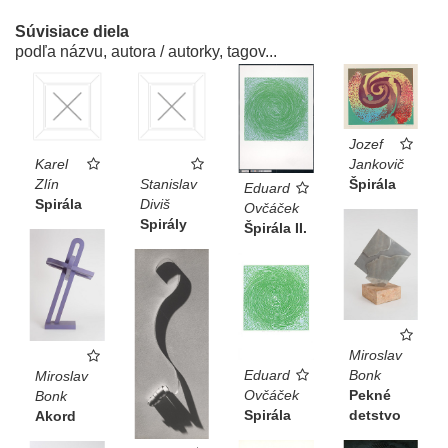
Súvisiace diela
podľa názvu, autora / autorky, tagov...
Jozef
Jankovič
Karel
Špirála
Zlín
Stanislav
Eduard
Spirála
Diviš
Ovčáček
Spirály
Špirála II.
Miroslav
Eduard
Bonk
Miroslav
Ovčáček
Pekné
Bonk
Spirála
detstvo
Akord