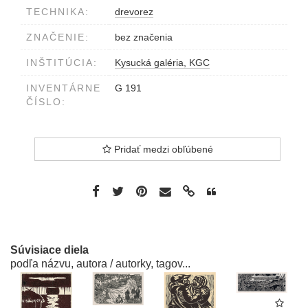
TECHNIKA:
drevorez
ZNAČENIE:
bez značenia
INŠTITÚCIA:
Kysucká galéria, KGC
INVENTÁRNE
G 191
ČÍSLO:
Pridať medzi obľúbené
Súvisiace diela
podľa názvu, autora / autorky, tagov...