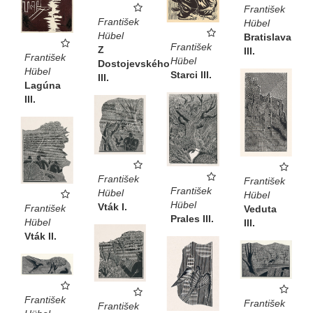
František
František
Hübel
Hübel
Bratislava
František
Z
III.
František
Hübel
Dostojevského
Hübel
Starci III.
III.
Lagúna
III.
František
František
František
Hübel
Hübel
Hübel
Vták I.
František
Veduta
Prales III.
Hübel
III.
Vták II.
František
František
František