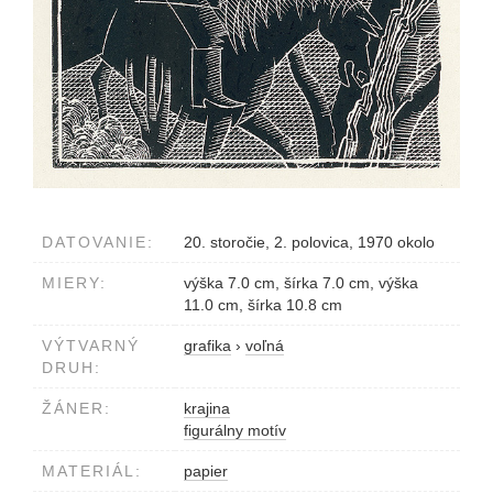
DATOVANIE:
20. storočie, 2. polovica, 1970 okolo
MIERY:
výška 7.0 cm, šírka 7.0 cm, výška
11.0 cm, šírka 10.8 cm
VÝTVARNÝ
grafika
›
voľná
DRUH:
ŽÁNER:
krajina
figurálny motív
MATERIÁL:
papier