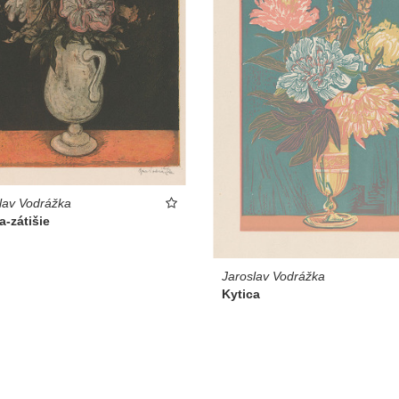
lav Vodrážka
a-zátišie
Jaroslav Vodrážka
Kytica