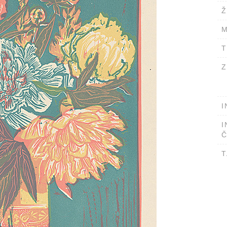
Ž
M
T
Z
I
I
Č
T