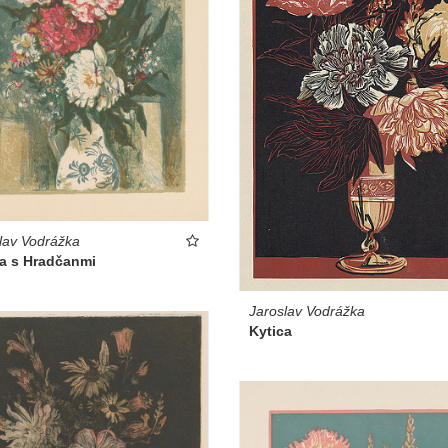
lav Vodrážka
ca s Hradčanmi
Jaroslav Vodrážka
Kytica