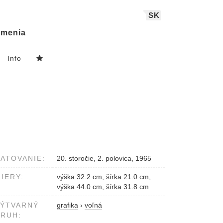
SK
menia
Info
ATOVANIE:
20. storočie, 2. polovica, 1965
IERY:
výška 32.2 cm, šírka 21.0 cm,
výška 44.0 cm, šírka 31.8 cm
VÝTVARNÝ
grafika
›
voľná
RUH: