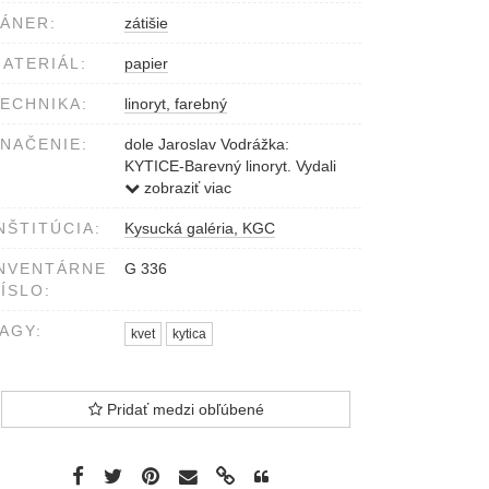
ÁNER:
zátišie
ATERIÁL:
papier
ECHNIKA:
linoryt, farebný
NAČENIE:
dole Jaroslav Vodrážka:
KYTICE-Barevný linoryt. Vydali
Přerovští exlibristé 1965
zobraziť viac
NŠTITÚCIA:
Kysucká galéria, KGC
NVENTÁRNE
G 336
ÍSLO:
AGY:
kvet
kytica
Pridať medzi obľúbené