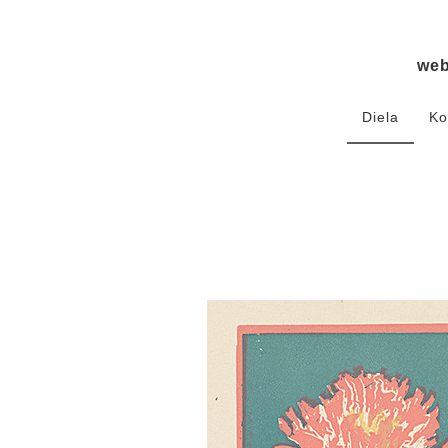
we
Diela
Ko