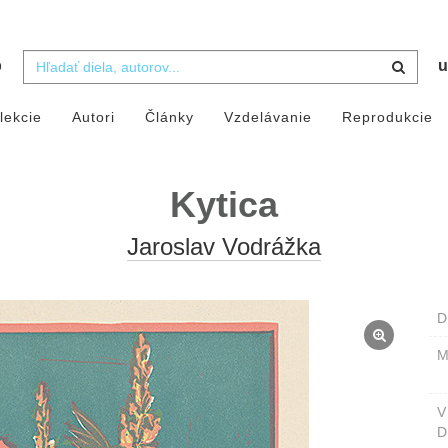
b
u
lekcie
Autori
Články
Vzdelávanie
Reprodukcie
Kytica
Jaroslav Vodrážka
D
M
D