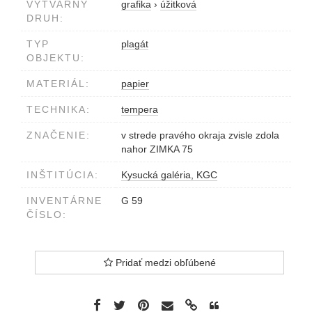
VÝTVARNÝ
grafika
›
úžitková
DRUH:
TYP
plagát
OBJEKTU:
MATERIÁL:
papier
TECHNIKA:
tempera
ZNAČENIE:
v strede pravého okraja zvisle zdola
nahor ZIMKA 75
INŠTITÚCIA:
Kysucká galéria, KGC
INVENTÁRNE
G 59
ČÍSLO:
Pridať medzi obľúbené