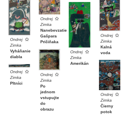
Ondrej
Zimka
Nanebevzatie
Ondrej
Gašpara
Ondrej
Zimka
Pričiňaka
Zimka
Kalná
Vyháňanie
Ondrej
voda
diabla
Zimka
Amerikán
Ondrej
Ondrej
Zimka
Zimka
Pltníci
Po
jednom
Ondrej
vstupujte
Zimka
do
Čierny
obrazu
potok