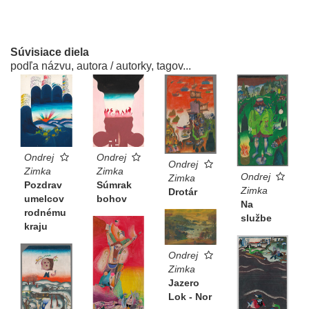
Súvisiace diela
podľa názvu, autora / autorky, tagov...
Ondrej
Ondrej
Ondrej
Zimka
Zimka
Ondrej
Zimka
Súmrak
Pozdrav
Zimka
Drotár
bohov
umelcov
Na
rodnému
službe
kraju
Ondrej
Zimka
Jazero
Lok - Nor