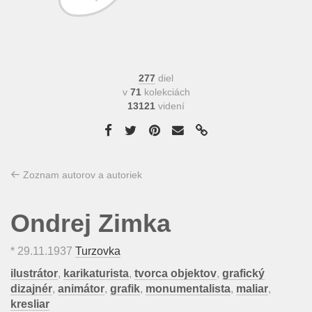
277
diel
v
71
kolekciách
13121
videní
Zoznam autorov a autoriek
Ondrej Zimka
*
29.11.1937
Turzovka
ilustrátor
,
karikaturista
,
tvorca objektov
,
grafický
dizajnér
,
animátor
,
grafik
,
monumentalista
,
maliar
,
kresliar