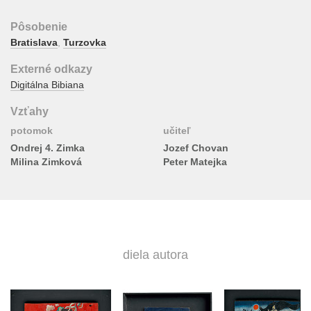
Pôsobenie
Bratislava
,
Turzovka
Externé odkazy
Digitálna Bibiana
Vzťahy
potomok
učiteľ
Ondrej 4. Zimka
Jozef Chovan
Milina Zimková
Peter Matejka
diela autora