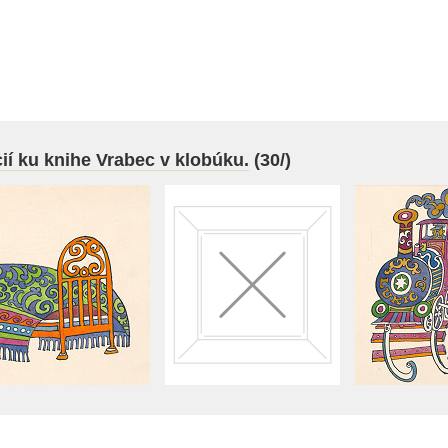
ií ku knihe Vrabec v klobúku.
(30/)