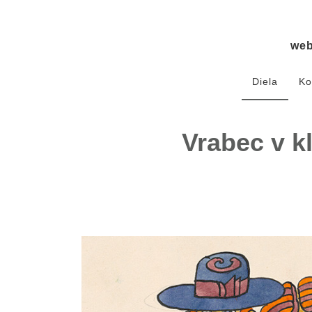
we
Diela
Ko
Vrabec v k