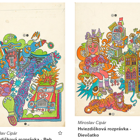
Miroslav Cipár
Hviezdičková rozprávka -
lav Cipár
Dievčatko
zdičková rozprávka - Beh