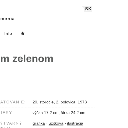
SK
menia
Info
lom zelenom
ATOVANIE:
20. storočie, 2. polovica, 1973
IERY:
výška 17.2 cm, šírka 24.2 cm
VÝTVARNÝ
grafika
›
úžitková
›
ilustrácia