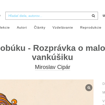
b
u
lekcie
Autori
Články
Vzdelávanie
Reprodukcie
lobúku - Rozprávka o ma
vankúšiku
Miroslav Cipár
D
M