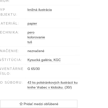
RUH:
YP
knižná ilustrácia
BJEKTU:
ATERIÁL:
papier
ECHNIKA:
pero
kolorovanie
tuš
NAČENIE:
neznačené
NŠTITÚCIA:
Kysucká galéria, KGC
NVENTÁRNE
G 65/30
ÍSLO:
O SÚBORU:
43 ks polstránkových ilustrácií ku
knihe Vrabec v klobúku.
(30/)
Pridať medzi obľúbené