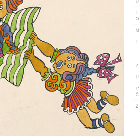
D
T
O
M
T
Z
I
I
Č
Z