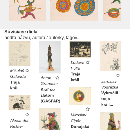
Súvisiace diela
podľa názvu, autora / autorky, tagov...
Ľudovít
Fulla
Mikuláš
Traja
Galanda
Anton
králi
Jaroslav
Traja
Granatier
Vodrážka
králi
Kráľ so
Vykročili
zlatom
traja
(GAŠPAR)
králi...
Miroslav
Alexander
Cipár
Richter
Dunajská