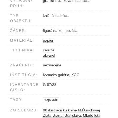
VÝTVARNÝ
grafika
›
úžitková
›
ilustrácia
DRUH:
TYP
knižná ilustrácia
OBJEKTU:
ŽÁNER:
figurálna kompozícia
MATERIÁL:
papier
TECHNIKA:
ceruza
akvarel
ZNAČENIE:
neznačené
INŠTITÚCIA:
Kysucká galéria, KGC
INVENTÁRNE
G 67/28
ČÍSLO:
TAGY:
traja králi
ZO SÚBORU:
80 ilustrácií ku knihe M.Ďuríčkovej
Zlatá Brána, Bratislava, Mladé letá