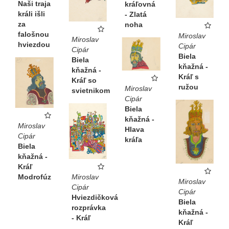
Naši traja
kráľovná
králi išli
- Zlatá
za
noha
falošnou
Miroslav
Miroslav
hviezdou
Cipár
Cipár
Biela
Biela
kňažná -
kňažná -
Kráľ s
Kráľ so
ružou
Miroslav
svietnikom
Cipár
Biela
kňažná -
Miroslav
Hlava
Cipár
kráľa
Biela
kňažná -
Kráľ
Modrofúz
Miroslav
Miroslav
Cipár
Cipár
Hviezdičková
Biela
rozprávka
kňažná -
- Kráľ
Kráľ