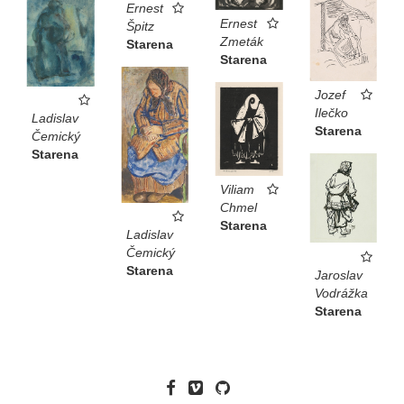
Ernest
Ernest
Špitz
Zmeták
Starena
Starena
Jozef
Ilečko
Ladislav
Starena
Čemický
Starena
Viliam
Chmel
Starena
Ladislav
Čemický
Starena
Jaroslav
Vodrážka
Starena