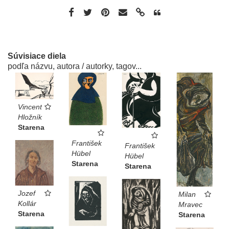
Súvisiace diela
podľa názvu, autora / autorky, tagov...
Vincent
Hložník
Starena
František
František
Hübel
Hübel
Starena
Starena
Jozef
Milan
Kollár
Mravec
Starena
Starena