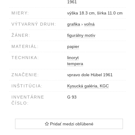
1961
MIERY:
výška 18.3 cm, šírka 11.0 cm
VÝTVARNÝ DRUH:
grafika
›
voľná
ŽÁNER:
figurálny motív
MATERIÁL:
papier
TECHNIKA:
linoryt
tempera
ZNAČENIE:
vpravo dole Hübel 1961
INŠTITÚCIA:
Kysucká galéria, KGC
INVENTÁRNE
G 93
ČÍSLO:
Pridať medzi obľúbené