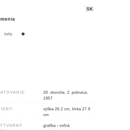
SK
menia
Info
ATOVANIE:
20. storočie, 2. polovica,
1957
IERY:
výška 26.2 cm, šírka 27.9
cm
VÝTVARNÝ
grafika
›
voľná