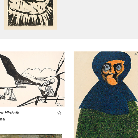
nt Hložník
ena