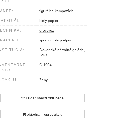
RUH:
ÁNER:
figurálna kompozícia
ATERIÁL:
biely papier
ECHNIKA:
drevorez
NAČENIE:
vpravo dole podpis
NŠTITÚCIA:
Slovenská národná galéria,
SNG
NVENTÁRNE
G 1964
ÍSLO:
 CYKLU:
Ženy
Pridať medzi obľúbené
objednať reprodukciu