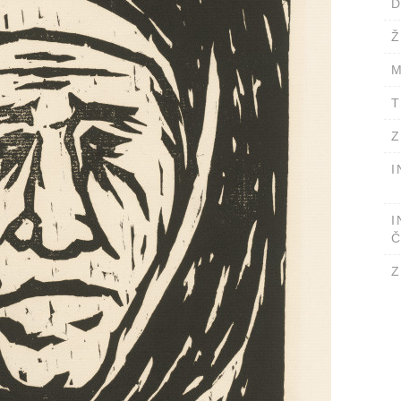
D
Ž
M
T
Z
I
I
Č
Z