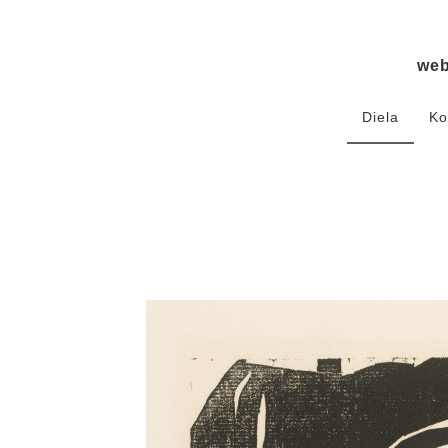
we
Diela
Ko