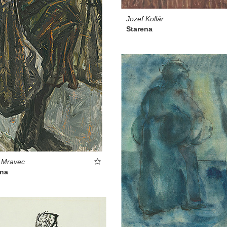
Jozef Kollár
Starena
 Mravec
ena