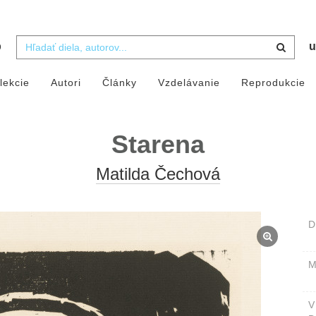
b
u
lekcie
Autori
Články
Vzdelávanie
Reprodukcie
Starena
Matilda Čechová
D
M