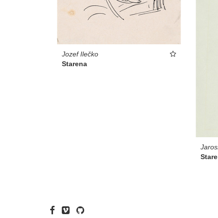
Jozef Ilečko
Starena
Jaros
Star