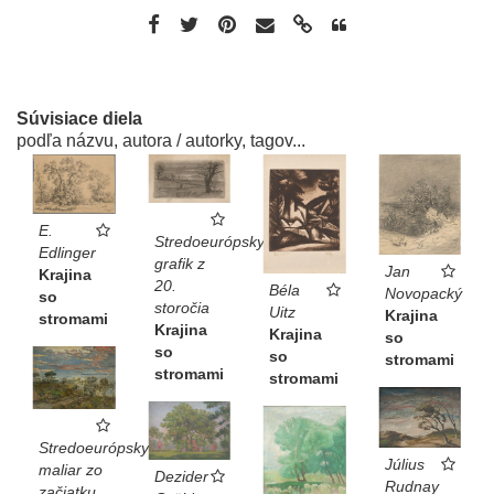
Súvisiace diela
podľa názvu, autora / autorky, tagov...
E.
Stredoeurópsky
Edlinger
grafik z
Jan
Krajina
20.
Béla
Novopacký
so
storočia
Uitz
Krajina
stromami
Krajina
Krajina
so
so
so
stromami
stromami
stromami
Stredoeurópsky
Július
maliar zo
Dezider
Rudnay
začiatku