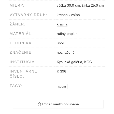
MIERY:
výška 30.0 cm, šírka 25.0 cm
VÝTVARNÝ DRUH:
kresba
›
voľná
ŽÁNER:
krajina
MATERIÁL:
ručný papier
TECHNIKA:
uhoľ
ZNAČENIE:
neznačené
INŠTITÚCIA:
Kysucká galéria, KGC
INVENTÁRNE
K 396
ČÍSLO:
TAGY:
strom
Pridať medzi obľúbené