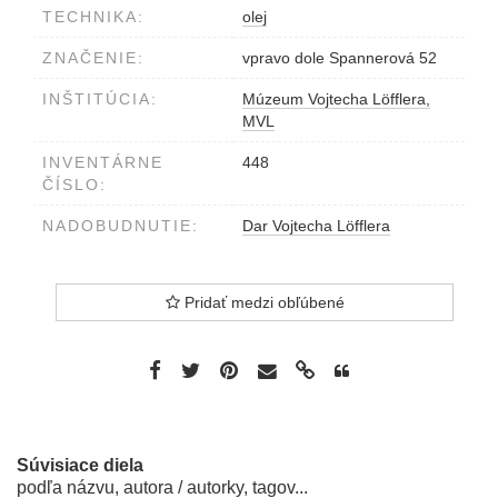
TECHNIKA:
olej
ZNAČENIE:
vpravo dole Spannerová 52
INŠTITÚCIA:
Múzeum Vojtecha Löfflera,
MVL
INVENTÁRNE
448
ČÍSLO:
NADOBUDNUTIE:
Dar Vojtecha Löfflera
Pridať medzi obľúbené
Súvisiace diela
podľa názvu, autora / autorky, tagov...