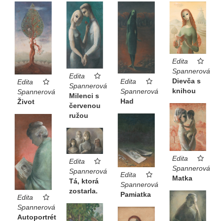
Edita
Spannerová
Edita
Dievča s
Edita
Edita
Spannerová
knihou
Spannerová
Spannerová
Milenci s
Had
Život
červenou
ružou
Edita
Edita
Spannerová
Spannerová
Edita
Matka
Tá, ktorá
Spannerová
zostarla.
Pamiatka
Edita
Spannerová
Autoportrét