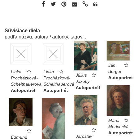
Súvisiace diela
podľa názvu, autora / autorky, tagov...
Ján
Berger
Linka
Linka
Július
Autoportrét
Procházková-
Procházková-
Jakoby
Scheithauerová
Scheithauerová
Autoportrét
Autoportrét
Autoportrét
Mária
Medvecká
Autoportrét
Jaroslav
Edmund