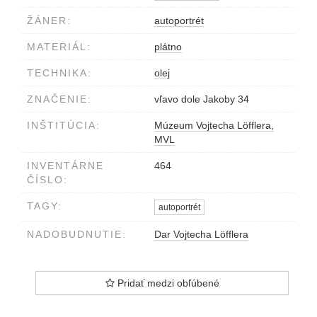
ŽÁNER:
autoportrét
MATERIÁL:
plátno
TECHNIKA:
olej
ZNAČENIE:
vľavo dole Jakoby 34
INŠTITÚCIA:
Múzeum Vojtecha Löfflera,
MVL
INVENTÁRNE
464
ČÍSLO:
TAGY:
autoportrét
NADOBUDNUTIE:
Dar Vojtecha Löfflera
Pridať medzi obľúbené