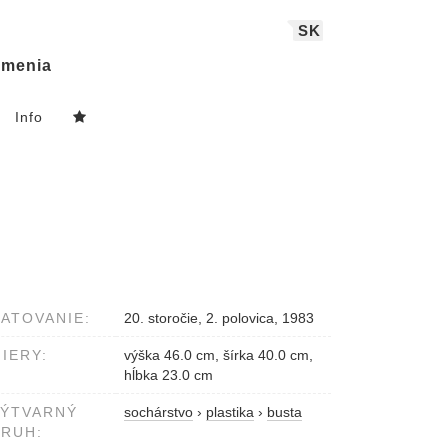
SK
menia
Info
ATOVANIE:
20. storočie, 2. polovica, 1983
IERY:
výška 46.0 cm, šírka 40.0 cm,
hĺbka 23.0 cm
VÝTVARNÝ
sochárstvo
›
plastika
›
busta
RUH: