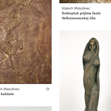
Vojtech Matušinec
Svätopluk prijíma žezlo
Veľkomoravskej ríše
ch Matušinec
 kaštiele