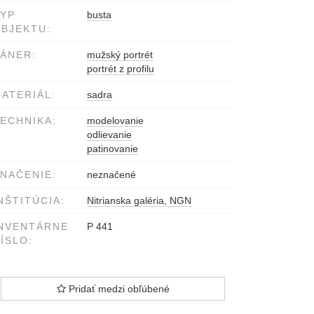
YP
busta
BJEKTU:
ÁNER:
mužský portrét
portrét z profilu
ATERIÁL:
sadra
ECHNIKA:
modelovanie
odlievanie
patinovanie
NAČENIE:
neznačené
NŠTITÚCIA:
Nitrianska galéria, NGN
NVENTÁRNE
P 441
ÍSLO:
Pridať medzi obľúbené