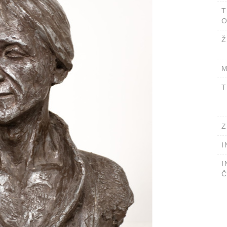
T
O
Ž
M
T
Z
I
I
Č