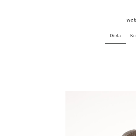
we
Diela
Ko