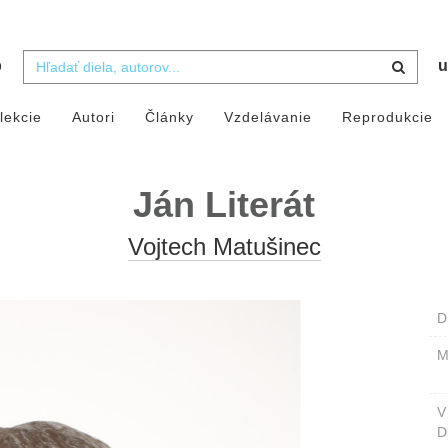
b
u
lekcie
Autori
Články
Vzdelávanie
Reprodukcie
Ján Literát
Vojtech Matušinec
D
M
D