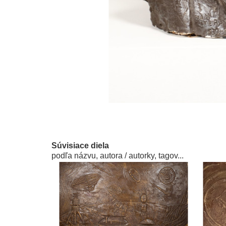
Súvisiace diela
podľa názvu, autora / autorky, tagov...