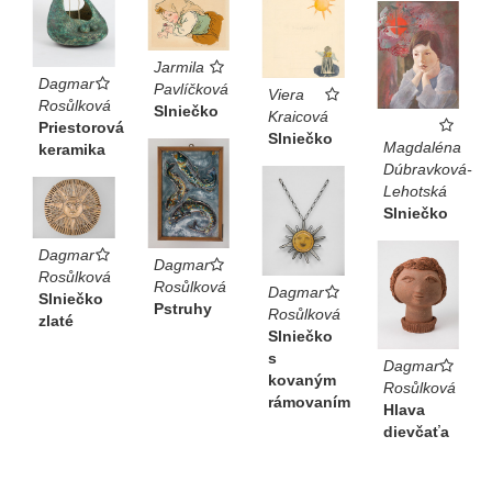
Jarmila
Dagmar
Pavlíčková
Viera
Rosůlková
Slniečko
Kraicová
Priestorová
Slniečko
Magdaléna
keramika
Dúbravková-
Lehotská
Slniečko
Dagmar
Dagmar
Rosůlková
Rosůlková
Dagmar
Slniečko
Pstruhy
Rosůlková
zlaté
Slniečko
s
Dagmar
kovaným
Rosůlková
rámovaním
Hlava
dievčaťa