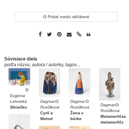
Pridať medzi obľúbené
Súvisiace diela
podľa názvu, autora / autorky, tagov...
Eugénia
Dagmar
Dagmar
Lehotská
Dagmar
Rosůlková
Rosůlková
Slniečko
Rosůlková
Cyril a
Žena v
Metamorfóza
Metod
búrke
metamorfóz