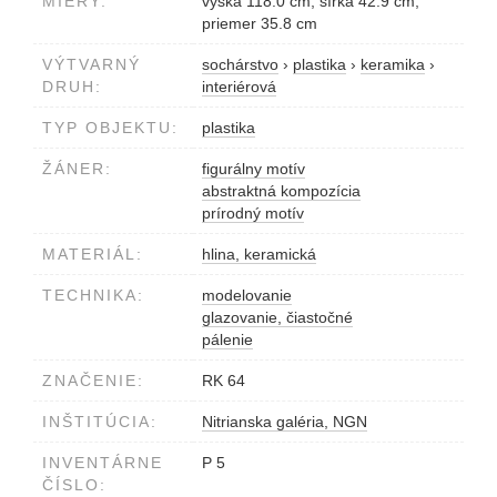
MIERY:
výška 118.0 cm, šírka 42.9 cm,
priemer 35.8 cm
VÝTVARNÝ
sochárstvo
›
plastika
›
keramika
›
DRUH:
interiérová
TYP OBJEKTU:
plastika
ŽÁNER:
figurálny motív
abstraktná kompozícia
prírodný motív
MATERIÁL:
hlina, keramická
TECHNIKA:
modelovanie
glazovanie, čiastočné
pálenie
ZNAČENIE:
RK 64
INŠTITÚCIA:
Nitrianska galéria, NGN
INVENTÁRNE
P 5
ČÍSLO: