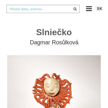
SK
Slniečko
Dagmar Rosůlková