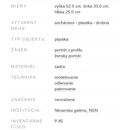
MIERY:
výška 52.0 cm, šírka 33.0 cm,
hĺbka 25.0 cm
VÝTVARNÝ
sochárstvo
›
plastika
›
drobná
DRUH:
TYP OBJEKTU:
plastika
ŽÁNER:
portrét z profilu
ženský portrét
MATERIÁL:
sadra
TECHNIKA:
modelovanie
odlievanie
patinovanie
ZNAČENIE:
neznačené
INŠTITÚCIA:
Nitrianska galéria, NGN
INVENTÁRNE
P 85
ČÍSLO: