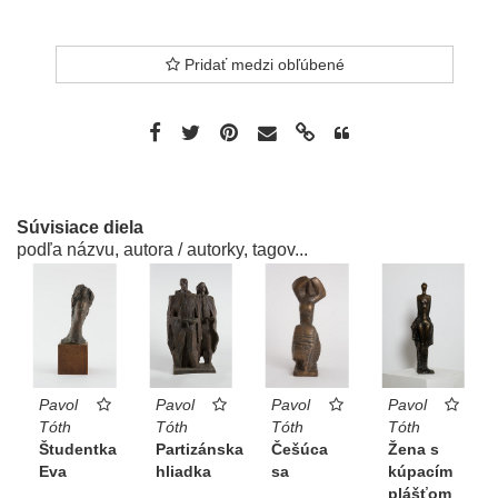
Pridať medzi obľúbené
Súvisiace diela
podľa názvu, autora / autorky, tagov...
Pavol
Pavol
Pavol
Pavol
Tóth
Tóth
Tóth
Tóth
Študentka
Partizánska
Češúca
Žena s
Eva
hliadka
sa
kúpacím
plášťom