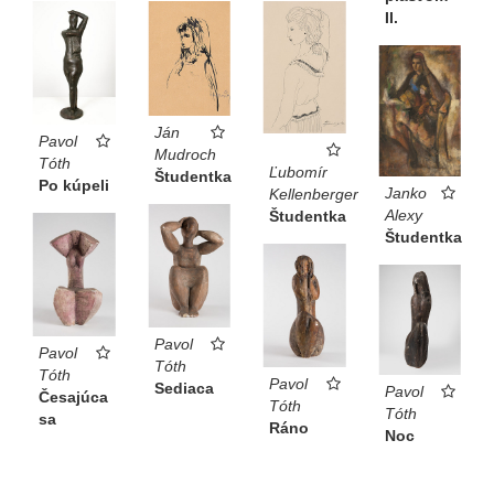
II.
Ján
Pavol
Mudroch
Tóth
Ľubomír
Študentka
Po kúpeli
Janko
Kellenberger
Alexy
Študentka
Študentka
Pavol
Pavol
Tóth
Tóth
Pavol
Sediaca
Pavol
Česajúca
Tóth
Tóth
sa
Ráno
Noc