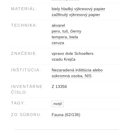
MATERIÁL:
biely hladký výkresový papier
zažltnutý výkresový papier
TECHNIKA:
akvarel
pero, tuš, čierny
tempera, biela
ceruza
ZNAČENIE:
vpravo dole Schoellers
vzadu Krejča
INŠTITÚCIA:
Nezaradená inštitúcia alebo
súkromná osoba, NIS
INVENTÁRNE
Z 13356
ČÍSLO:
TAGY:
motýľ
ZO SÚBORU:
Fauna
(62/136)