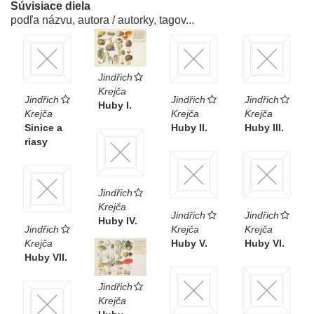
Súvisiace diela
podľa názvu, autora / autorky, tagov...
Jindřich
Krejča
Jindřich
Jindřich
Jindřich
Huby I.
Krejča
Krejča
Krejča
Sinice a
Huby II.
Huby III.
riasy
Jindřich
Krejča
Jindřich
Jindřich
Huby IV.
Jindřich
Krejča
Krejča
Krejča
Huby V.
Huby VI.
Huby VII.
Jindřich
Krejča