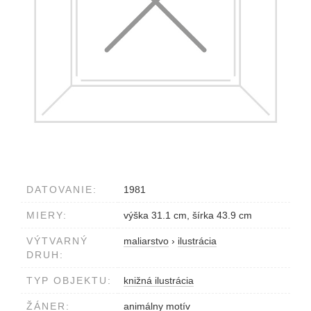
DATOVANIE:
1981
MIERY:
výška 31.1 cm, šírka 43.9 cm
VÝTVARNÝ
maliarstvo
›
ilustrácia
DRUH:
TYP OBJEKTU:
knižná ilustrácia
ŽÁNER:
animálny motív