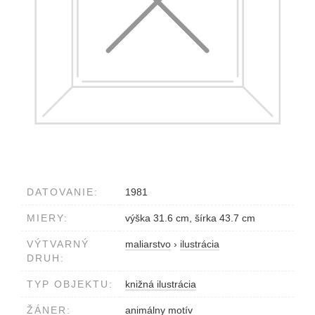
DATOVANIE:
1981
MIERY:
výška 31.6 cm, šírka 43.7 cm
VÝTVARNÝ
maliarstvo
›
ilustrácia
DRUH:
TYP OBJEKTU:
knižná ilustrácia
ŽÁNER:
animálny motív