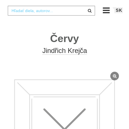
SK
Červy
Jindřich Krejča