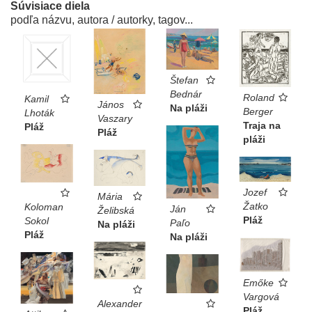
Súvisiace diela
podľa názvu, autora / autorky, tagov...
Štefan
Bednár
Roland
Kamil
János
Na pláži
Berger
Lhoták
Vaszary
Traja na
Pláž
Pláž
pláži
Jozef
Mária
Žatko
Koloman
Ján
Želibská
Pláž
Sokol
Paľo
Na pláži
Pláž
Na pláži
Emőke
Vargová
Alexander
Pláž