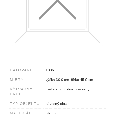
DATOVANIE:
1996
MIERY:
výška 30.0 cm, šírka 45.0 cm
VÝTVARNÝ
maliarstvo
›
obraz závesný
DRUH:
TYP OBJEKTU:
závesný obraz
MATERIÁL:
plátno