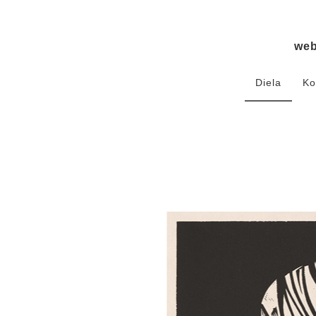
we
Diela
Ko