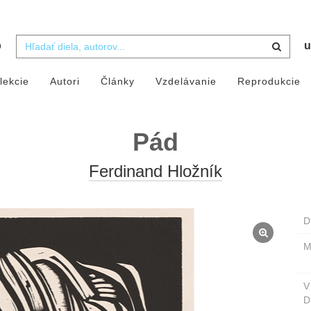
b
u
lekcie
Autori
Články
Vzdelávanie
Reprodukcie
Pád
Ferdinand Hložník
D
M
D