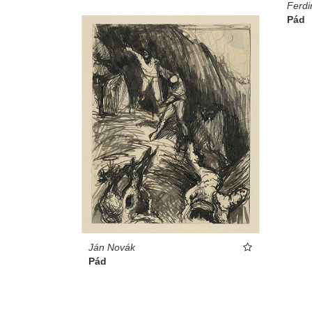
Ferdi
Pád
Ján Novák
Pád