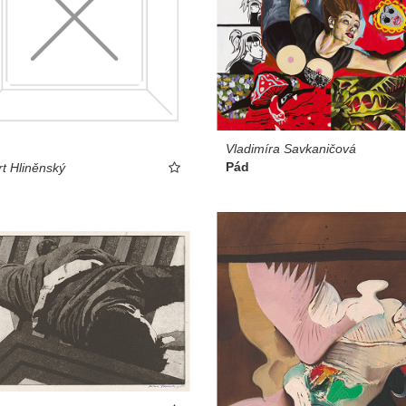
Vladimíra Savkaničová
Pád
t Hliněnský