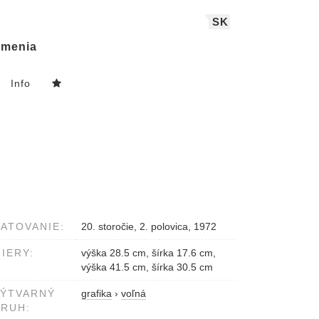
SK
menia
Info
ATOVANIE:
20. storočie, 2. polovica, 1972
IERY:
výška 28.5 cm, šírka 17.6 cm,
výška 41.5 cm, šírka 30.5 cm
VÝTVARNÝ
grafika
›
voľná
RUH: