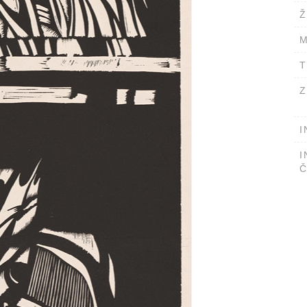
Ž
M
T
Z
I
I
Č