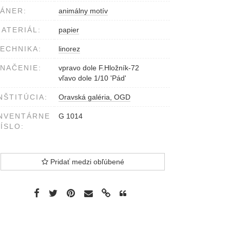
ÁNER:
animálny motív
ATERIÁL:
papier
ECHNIKA:
linorez
NAČENIE:
vpravo dole F.Hložník-72
vľavo dole 1/10 'Pád'
NŠTITÚCIA:
Oravská galéria, OGD
NVENTÁRNE
G 1014
ÍSLO:
Pridať medzi obľúbené