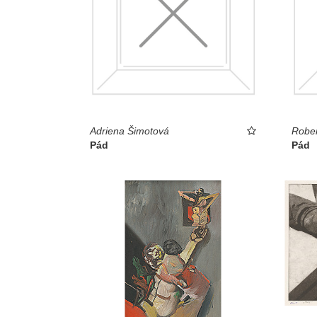
Adriena Šimotová
Rober
Pád
Pád