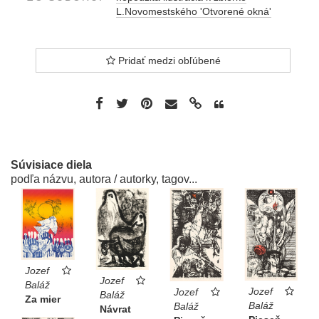
L.Novomestského 'Otvorené okná'
Pridať medzi obľúbené
Súvisiace diela
podľa názvu, autora / autorky, tagov...
Jozef
Jozef
Baláž
Jozef
Jozef
Baláž
Za mier
Baláž
Baláž
Návrat