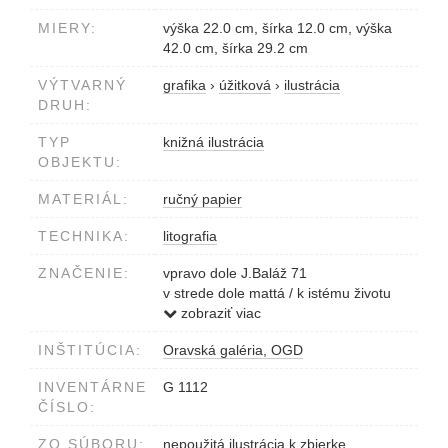
MIERY:
výška 22.0 cm, šírka 12.0 cm, výška
42.0 cm, šírka 29.2 cm
VÝTVARNÝ
grafika
›
úžitková
›
ilustrácia
DRUH:
TYP
knižná ilustrácia
OBJEKTU:
MATERIÁL:
ručný papier
TECHNIKA:
litografia
ZNAČENIE:
vpravo dole J.Baláž 71
v strede dole mattá / k istému životu
vľavo dole E.A. lito
zobraziť viac
INŠTITÚCIA:
Oravská galéria, OGD
INVENTÁRNE
G 1112
ČÍSLO:
ZO SÚBORU:
nepoužitá ilustrácia k zbierke