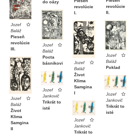
Pieseň
Pieseň
do oázy
revolúcie
revolúcie
II.
I.
Jozef
Baláž
Pieseň
revolúcie
Jozef
III.
Baláž
Jozef
Pocta
Baláž
Jozef
básnikovi
Poklad
Baláž
Život
Klima
Samgina
Jozef
I
Jozef
Jankovič
Jozef
Jankovič
Trikrát to
Baláž
Trikrát to
isté
Život
isté
Klima
Jozef
Samgina
Jankovič
II
Trikrát to