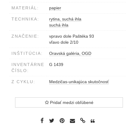
MATERIÁL:
papier
TECHNIKA:
rytina, suchá ihla
suchá ihla
ZNAČENIE:
vpravo dole Paštéka 93
vľavo dole 2/10
INŠTITÚCIA:
Oravská galéria, OGD
INVENTÁRNE
G 1439
ČÍSLO:
Z CYKLU:
Medzičas-unikajúca skutočnosť
Pridať medzi obľúbené