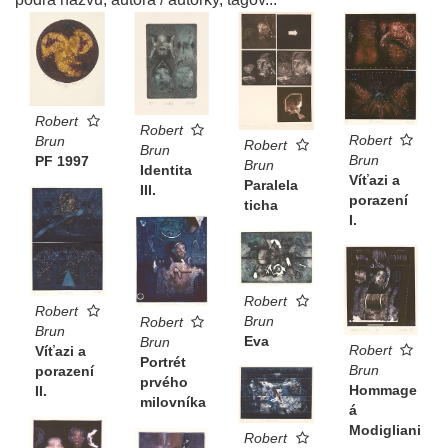
Robert
Robert
Robert
Brun
Robert
Brun
Brun
PF 1997
Brun
Identita
Víťazi a
Paralela
III.
porazení
ticha
I.
Robert
Robert
Brun
Robert
Brun
Eva
Brun
Robert
Víťazi a
Portrét
Brun
porazení
prvého
Hommage
II.
milovníka
á
Modigliani
Robert