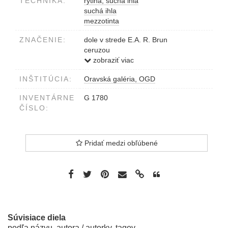
TECHNIKA:
rytina, suchá ihla
suchá ihla
mezzotinta
ZNAČENIE:
dole v strede E.A. R. Brun
ceruzou
vpravo dole RB (?)
zobraziť viac
slepotlačou
INŠTITÚCIA:
Oravská galéria, OGD
"POUR FELICITER 2000" R. BRUN
modrou fixkou
INVENTÁRNE
G 1780
ČÍSLO:
Pridať medzi obľúbené
Súvisiace diela
podľa názvu, autora / autorky, tagov...