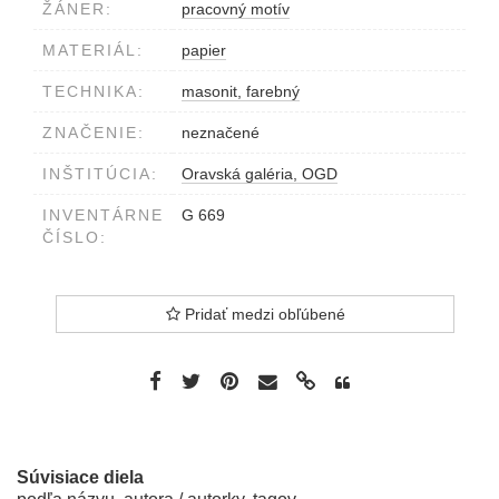
ŽÁNER:
pracovný motív
MATERIÁL:
papier
TECHNIKA:
masonit, farebný
ZNAČENIE:
neznačené
INŠTITÚCIA:
Oravská galéria, OGD
INVENTÁRNE
G 669
ČÍSLO:
Pridať medzi obľúbené
Súvisiace diela