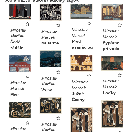
podľa názvu, autora / autorky, tagov...
Miroslav
Miroslav
Miroslav
Miroslav
Marček
Marček
Marček
Marček
Pred
Šedé
Sypárne
Na farme
asanáciou
zátišie
pri vode
Miroslav
Miroslav
Miroslav
Miroslav
Marček
Marček
Marček
Marček
Vojna
Loďky
Južné
Mier
Čechy
Miroslav
Miroslav
Marček