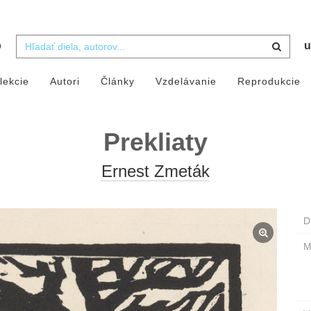
b
u
lekcie
Autori
Články
Vzdelávanie
Reprodukcie
Prekliaty
Ernest Zmeták
D
M