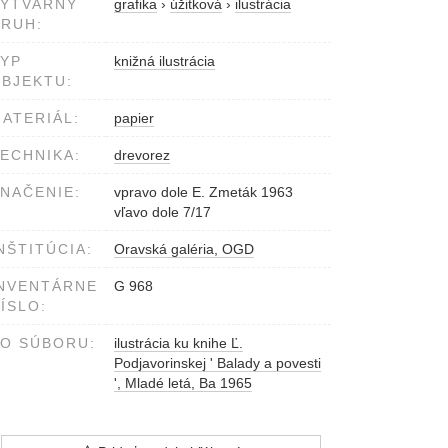
VÝTVARNÝ
grafika
›
úžitková
›
ilustrácia
RUH:
YP
knižná ilustrácia
BJEKTU:
ATERIÁL:
papier
ECHNIKA:
drevorez
NAČENIE:
vpravo dole E. Zmeták 1963
vľavo dole 7/17
NŠTITÚCIA:
Oravská galéria, OGD
NVENTÁRNE
G 968
ÍSLO:
O SÚBORU:
ilustrácia ku knihe Ľ.
Podjavorinskej ' Balady a povesti
', Mladé letá, Ba 1965