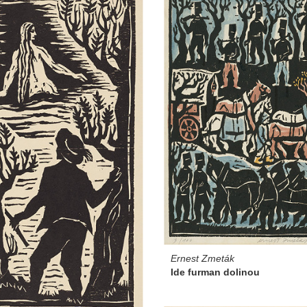
Ernest Zmeták
Ide furman dolinou