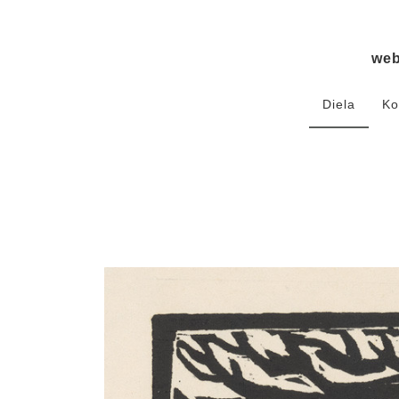
we
Diela
Ko