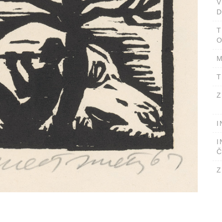
D
T
O
M
T
Z
I
I
Č
Z