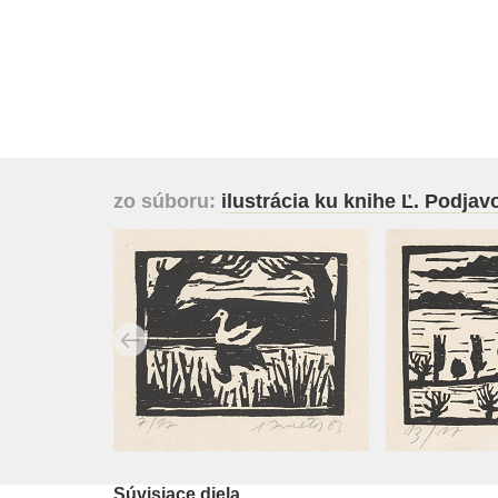
zo súboru:
ilustrácia ku knihe Ľ. Podjavo
Súvisiace diela