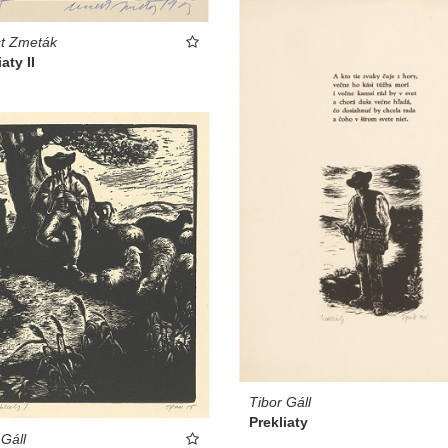
t Zmeták
aty II
Tibor Gáll
Prekliaty
 Gáll