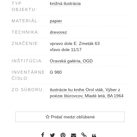
TYP
knižná ilustrácia
OBJEKTU:
MATERIÁL:
papier
TECHNIKA:
drevorez
ZNAČENIE:
vpravo dole E. Zmeták 63
vľavo dole 11/17
INŠTITÚCIA:
Oravská galéria, OGD
INVENTÁRNE
G 980
ČÍSLO:
ZO SÚBORU:
ilustrácie ku knihe Orol vták, Výber z
poézie štúrovcov, Mladé letá, BA 1964
Pridať medzi obľúbené