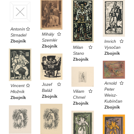
Antonín
Mihály
Strnadel
Szemlér
Zbojník
Imrich
Zbojník
Vysočan
Milan
Zbojník
Stano
Zbojník
Arnold
Jozef
Vincent
Peter
Baláž
Viliam
Hložník
Weisz-
Zbojník
Chmel
Zbojník
Kubínčan
Zbojník
Zbojník