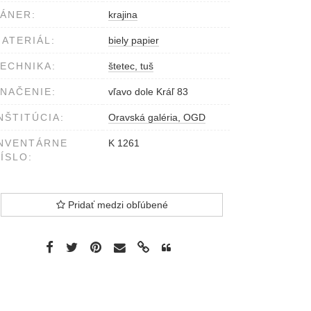
ÁNER:
krajina
ATERIÁL:
biely papier
ECHNIKA:
štetec, tuš
NAČENIE:
vľavo dole Kráľ 83
NŠTITÚCIA:
Oravská galéria, OGD
NVENTÁRNE
K 1261
ÍSLO:
Pridať medzi obľúbené