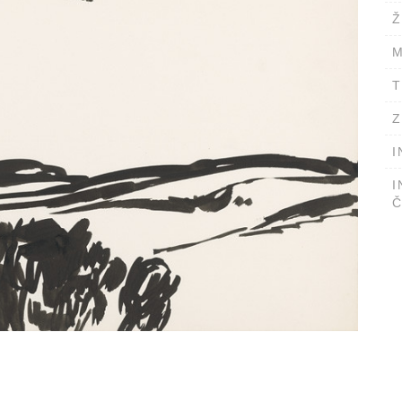
Ž
M
T
Z
I
I
Č