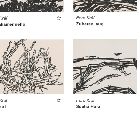
Fero Kráľ
Kráľ
Zuberec, aug.
akamenného
Kráľ
Fero Kráľ
e I.
Suchá Hora