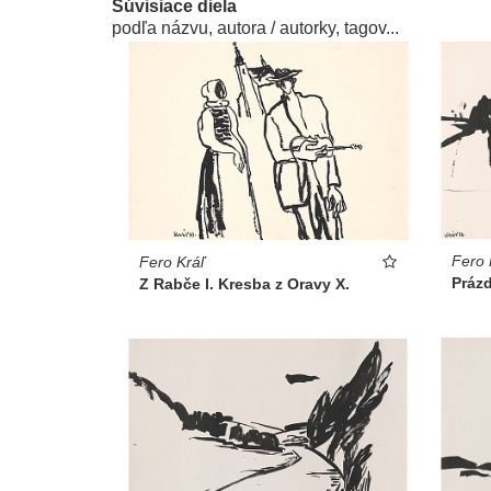
Súvisiace diela
podľa názvu, autora / autorky, tagov...
Fero 
Fero Kráľ
Prázd
Z Rabče I. Kresba z Oravy X.