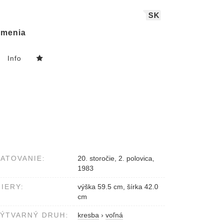
SK
menia
Info
ATOVANIE:
20. storočie, 2. polovica,
1983
IERY:
výška 59.5 cm, šírka 42.0
cm
ÝTVARNÝ DRUH:
kresba
›
voľná