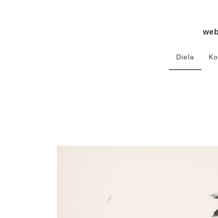
we
Diela
Ko