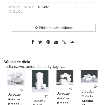
INVENTÁRNE
K 1492
ČÍSLO:
Pridať medzi obľúbené
Súvisiace diela
podľa názvu, autora / autorky, tagov...
Jaroslav
Jaroslav
Jaroslav
Kubička
Kubička
Kubička
Kresba
Jaroslav
Kresba
Kresba I.