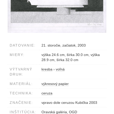
DATOVANIE:
21. storočie, začiatok, 2003
MIERY:
výška 24.6 cm, šírka 30.0 cm, výška
28.9 cm, šírka 32.0 cm
VÝTVARNÝ
kresba
›
voľná
DRUH:
MATERIÁL:
výkresový papier
TECHNIKA:
ceruza
ZNAČENIE:
vpravo dole ceruzou Kubička 2003
INŠTITÚCIA:
Oravská galéria, OGD