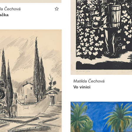
da Čechová
ačka
Matilda Čechová
Vo vinici