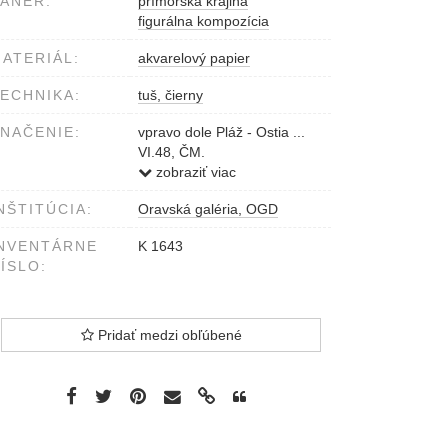
ÁNER:
prímorská krajina
figurálna kompozícia
ATERIÁL:
akvarelový papier
ECHNIKA:
tuš, čierny
NAČENIE:
vpravo dole Pláž - Ostia ...
VI.48, ČM.
tušom
zobraziť viac
NŠTITÚCIA:
Oravská galéria, OGD
NVENTÁRNE
K 1643
ÍSLO:
Pridať medzi obľúbené