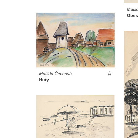
Matil
Ober
Matilda Čechová
Huty