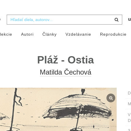
b
u
lekcie
Autori
Články
Vzdelávanie
Reprodukcie
Pláž - Ostia
Matilda Čechová
D
M
D