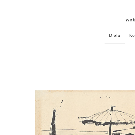
we
Diela
Ko