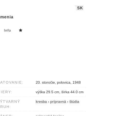
SK
menia
Info
ATOVANIE:
20. storočie, polovica, 1948
IERY:
výška 29.5 cm, šírka 44.0 cm
VÝTVARNÝ
kresba
›
prípravná
›
štúdia
RUH: