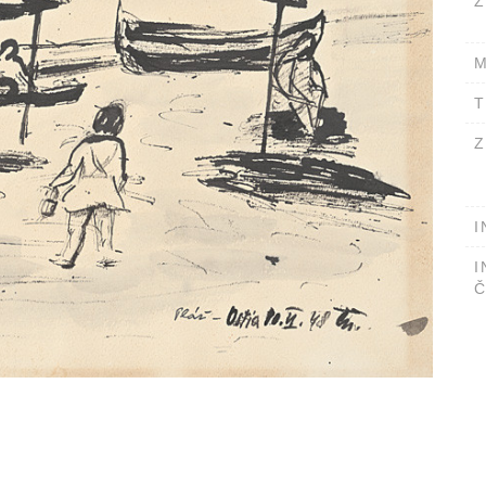
Ž
M
T
Z
I
I
Č