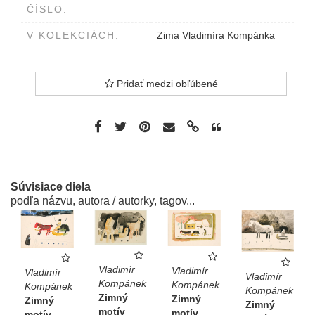
ČÍSLO:
V KOLEKCIÁCH:
Zima Vladimíra Kompánka
Pridať medzi obľúbené
Súvisiace diela
podľa názvu, autora / autorky, tagov...
Vladimír
Vladimír
Vladimír
Vladimír
Kompánek
Kompánek
Kompánek
Kompánek
Zimný
Zimný
Zimný
Zimný
motív
motív
motív