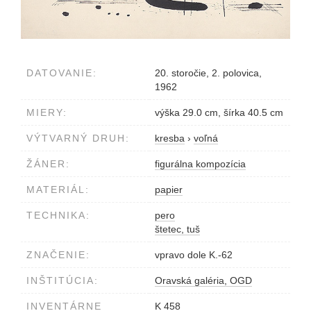
DATOVANIE:
20. storočie, 2. polovica,
1962
MIERY:
výška 29.0 cm, šírka 40.5 cm
VÝTVARNÝ DRUH:
kresba
›
voľná
ŽÁNER:
figurálna kompozícia
MATERIÁL:
papier
TECHNIKA:
pero
štetec, tuš
ZNAČENIE:
vpravo dole K.-62
INŠTITÚCIA:
Oravská galéria, OGD
INVENTÁRNE
K 458