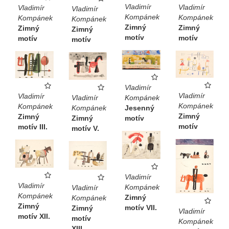
Vladimír
Vladimír
Vladimír
Vladimír
Kompánek
Kompánek
Kompánek
Kompánek
Zimný
Zimný
Zimný
Zimný
motív
motív
motív
motív
Vladimír
Vladimír
Vladimír
Kompánek
Vladimír
Kompánek
Kompánek
Jesenný
Kompánek
Zimný
Zimný
motív
Zimný
motív
motív III.
motív V.
Vladimír
Vladimír
Kompánek
Vladimír
Kompánek
Zimný
Kompánek
Zimný
motív VII.
Zimný
Vladimír
motív XII.
motív
Kompánek
XIII.