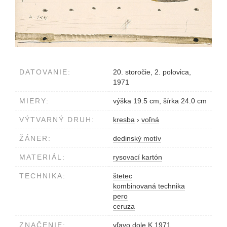
DATOVANIE:
20. storočie, 2. polovica,
1971
MIERY:
výška 19.5 cm, šírka 24.0 cm
VÝTVARNÝ DRUH:
kresba
›
voľná
ŽÁNER:
dedinský motív
MATERIÁL:
rysovací kartón
TECHNIKA:
štetec
kombinovaná technika
pero
ceruza
ZNAČENIE:
vľavo dole K.1971