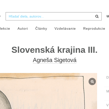
b
u
lekcie
Autori
Články
Vzdelávanie
Reprodukcie
Slovenská krajina III.
Agneša Sigetová
D
M
V