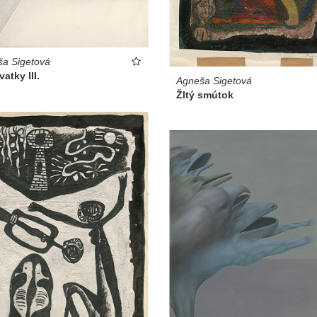
a Sigetová
vatky III.
Agneša Sigetová
Žltý smútok