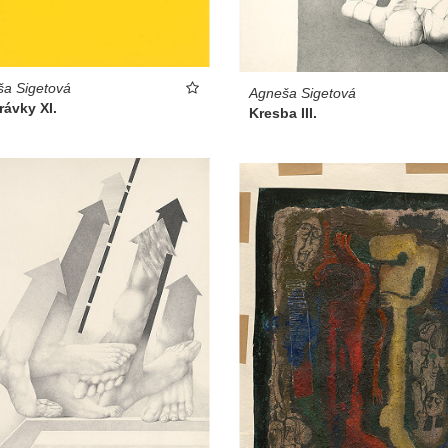
a Sigetová
Agneša Sigetová
ávky XI.
Kresba III.