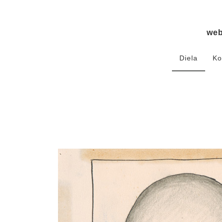
we
Diela
Ko