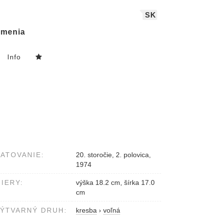
SK
menia
Info
ATOVANIE:
20. storočie, 2. polovica,
1974
IERY:
výška 18.2 cm, šírka 17.0
cm
ÝTVARNÝ DRUH:
kresba
›
voľná