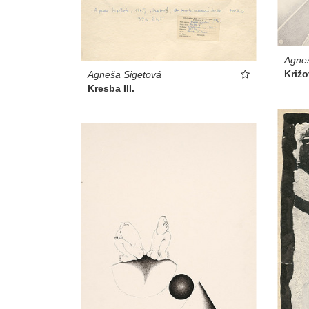
Agneš
Križo
Agneša Sigetová
Kresba III.