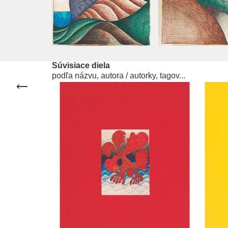
Súvisiace diela
podľa názvu, autora / autorky, tagov...
predchádzajúce dielo
←