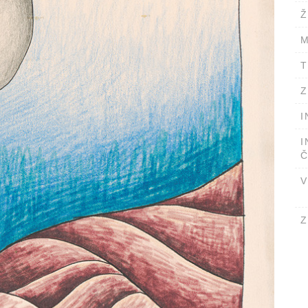
Ž
M
T
Z
I
I
Č
V
Z