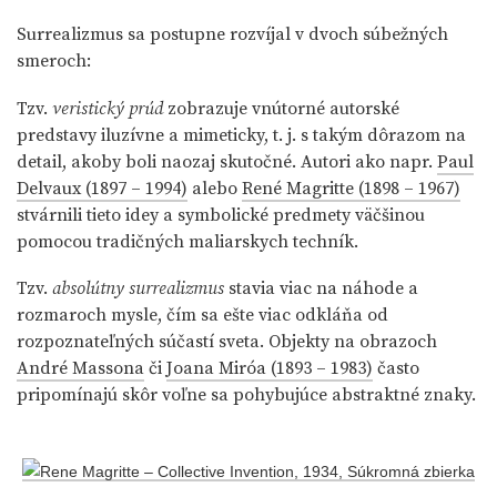
Surrealizmus sa postupne rozvíjal v dvoch súbežných
smeroch:
Tzv.
veristický prúd
zobrazuje vnútorné autorské
predstavy iluzívne a mimeticky, t. j. s takým dôrazom na
detail, akoby boli naozaj skutočné. Autori ako napr.
Paul
Delvaux (1897 – 1994)
alebo
René Magritte (1898 – 1967)
stvárnili tieto idey a symbolické predmety väčšinou
pomocou tradičných maliarskych techník.
Tzv.
absolútny surrealizmus
stavia viac na náhode a
rozmaroch mysle, čím sa ešte viac odkláňa od
rozpoznateľných súčastí sveta. Objekty na obrazoch
André Massona
či
Joana Miróa (1893 – 1983)
často
pripomínajú skôr voľne sa pohybujúce abstraktné znaky.