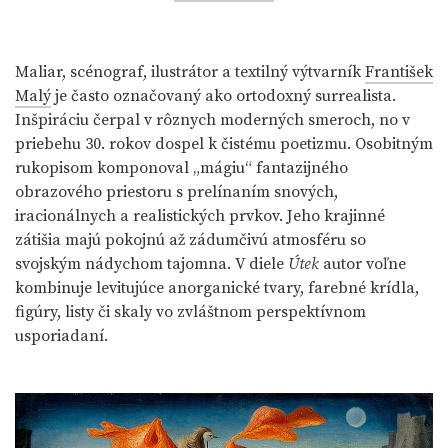
Maliar, scénograf, ilustrátor a textilný výtvarník
František
Malý
je často označovaný ako ortodoxný surrealista.
Inšpiráciu čerpal v rôznych moderných smeroch, no v
priebehu 30. rokov dospel k čistému poetizmu. Osobitným
rukopisom komponoval „mágiu“ fantazijného
obrazového priestoru s prelínaním snových,
iracionálnych a realistických prvkov. Jeho krajinné
zátišia majú pokojnú až zádumčivú atmosféru so
svojským nádychom tajomna. V diele
Útek
autor voľne
kombinuje levitujúce anorganické tvary, farebné krídla,
figúry, listy či skaly vo zvláštnom perspektívnom
usporiadaní.