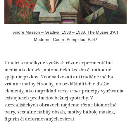
André Masson – Gradiva, 1938 – 1939, The Musée d'Art
Moderne, Centre Pompidou, Paríž
Umelci a umelkyne využívali rôzne experimentálne
média ako koláže, automatickú kresbu či náhodné
spájanie prvkov. Neodsudzovali ani tradičné médiá
vrátane maľby či sochy, no ozvláštnili ich o ďalšie
elementy, ako napríklad
ready-made
princípy využívania
existujúcich predmetov bežnej spotreby. V
surrealistických obrazoch nájdeme rôzne biomorfné
tvary, sexuálne nabitý obsah, motívy bábok, masiek,
figurín či deformovaných zvierat.