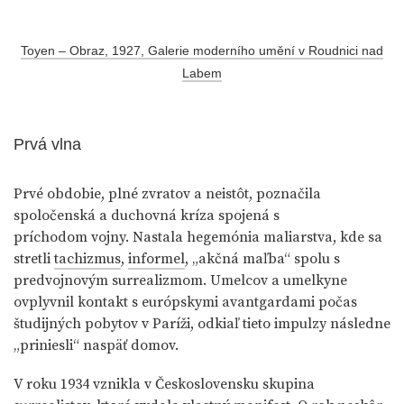
Toyen – Obraz, 1927, Galerie moderního umění v Roudnici nad
Labem
Prvá vlna
Prvé obdobie, plné zvratov a neistôt, poznačila
spoločenská a duchovná kríza spojená s
príchodom vojny. Nastala hegemónia maliarstva, kde sa
stretli
tachizmus
,
informel
, „akčná maľba“ spolu s
predvojnovým surrealizmom. Umelcov a umelkyne
ovplyvnil kontakt s európskymi avantgardami počas
študijných pobytov v Paríži, odkiaľ tieto impulzy následne
„priniesli“ naspäť domov.
V roku 1934 vznikla v Československu skupina