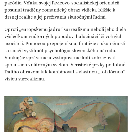
paródie. Vďaka svojej ľavicovo-socialistickej orientácii
posunul tradičný romantický obraz vidieka bližšie k
drsnej realite a jej prežívaniu skutočnými ľuďmi.
Oproti „európskemu jadru“ surrealizmu neboli jeho diela
výsledkom vnútorných popudov, halucinácií či voľných
asociácií. Pomocou prepojení sna, fantázie a skutočnosti
sa snažil vystihnúť psychológiu slovenského národa.
Vonkajšie správanie a vystupovanie ľudí zobrazoval
spolu s ich vnútorným svetom. Veristické prvky podobné
Dalího obrazom tak kombinoval s vlastnou „folklórnou“
víziou surrealizmu.