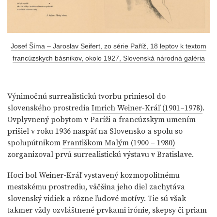
Josef Šíma – Jaroslav Seifert, zo série Paříž, 18 leptov k textom
francúzskych básnikov, okolo 1927, Slovenská národná galéria
Výnimočnú surrealistickú tvorbu priniesol do
slovenského prostredia
Imrich Weiner-Kráľ (1901–1978)
.
Ovplyvnený pobytom v Paríži a francúzskym umením
prišiel v roku 1936 naspäť na Slovensko a spolu so
spolupútnikom
Františkom Malým (1900 – 1980)
zorganizoval prvú surrealistickú výstavu v Bratislave.
Hoci bol Weiner-Kráľ vystavený kozmopolitnému
mestskému prostrediu, väčšina jeho diel zachytáva
slovenský vidiek a rôzne ľudové motívy. Tie sú však
takmer vždy ozvláštnené prvkami irónie, skepsy či priam