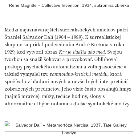
René Magritte – Collective Invention, 1934, súkromná zbierka
Medzi najuznávanejších surrealistických umelcov patrí
Španiel
Salvador Dalí (1904 – 1989)
. K surrealistickej
skupine sa pridal pod vedením André Bretona v roku
1929, keď vytvoril obraz
Krv je sladšia ako med
. Svojou
tvorbou sa snažil šokovať a provokovať. Obľuboval
postupy psychického automatizmu a voľnej asociácie a
taktiež vymyslel tzv.
paranoidno-kritickú metódu
, ktorá
spočívala v hľadaní nových a nevšedných interpretácií
zobrazených predmetov. Jeho vízie často obsahujú hmyz
(najmä mravce), múzy, tečúce hodiny, slony s
abnormálne dlhými nohami a ďalšie symbolické motívy.