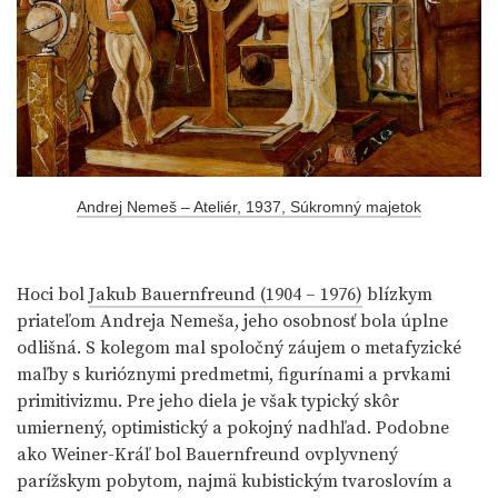
Andrej Nemeš – Ateliér, 1937, Súkromný majetok
Hoci bol
Jakub Bauernfreund (1904 – 1976)
blízkym
priateľom Andreja Nemeša, jeho osobnosť bola úplne
odlišná. S kolegom mal spoločný záujem o metafyzické
maľby s kurióznymi predmetmi, figurínami a prvkami
primitivizmu. Pre jeho diela je však typický skôr
umiernený, optimistický a pokojný nadhľad. Podobne
ako Weiner-Kráľ bol Bauernfreund ovplyvnený
parížskym pobytom, najmä kubistickým tvaroslovím a