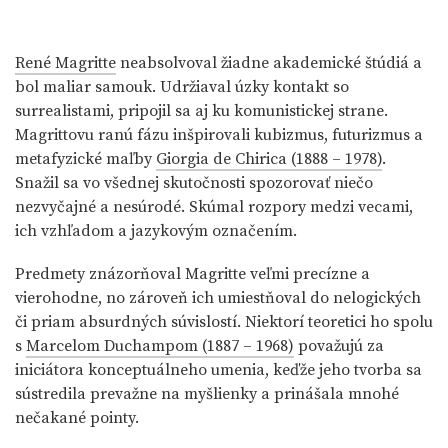
René Magritte
neabsolvoval žiadne akademické štúdiá a
bol maliar samouk. Udržiaval úzky kontakt so
surrealistami, pripojil sa aj ku komunistickej strane.
Magrittovu ranú fázu inšpirovali kubizmus, futurizmus a
metafyzické maľby
Giorgia de Chirica (1888 – 1978)
.
Snažil sa vo všednej skutočnosti spozorovať niečo
nezvyčajné a nesúrodé. Skúmal rozpory medzi vecami,
ich vzhľadom a jazykovým označením.
Predmety znázorňoval Magritte veľmi precízne a
vierohodne, no zároveň ich umiestňoval do nelogických
či priam absurdných súvislostí. Niektorí teoretici ho spolu
s
Marcelom Duchampom (1887 – 1968)
považujú za
iniciátora konceptuálneho umenia, keďže jeho tvorba sa
sústredila prevažne na myšlienky a prinášala mnohé
nečakané pointy.