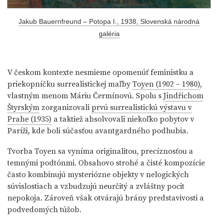
Jakub Bauernfreund – Potopa I., 1938, Slovenská národná
galéria
V českom kontexte nesmieme opomenúť feministku a
priekopníčku surrealistickej maľby
Toyen (1902 – 1980)
,
vlastným menom Máriu Čermínovú. Spolu s
Jindřichom
Štyrským
zorganizovali
prvú surrealistickú výstavu v
Prahe (1935)
a taktiež absolvovali niekoľko pobytov v
Paríži, kde boli súčasťou avantgardného podhubia.
Tvorba Toyen sa vyníma originalitou, precíznosťou a
temnými podtónmi. Obsahovo strohé a čisté kompozície
často kombinujú mysteriózne objekty v nelogických
súvislostiach a vzbudzujú neurčitý a zvláštny pocit
nepokoja. Zároveň však otvárajú brány predstavivosti a
podvedomých túžob.