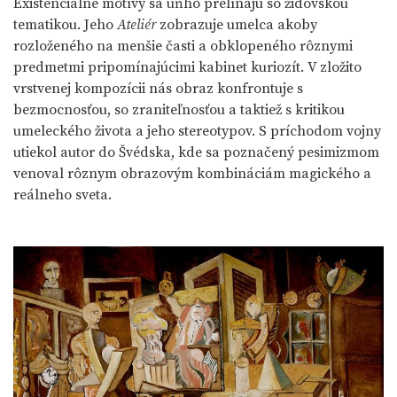
Existenciálne motívy sa uňho prelínajú so židovskou
tematikou. Jeho
Ateliér
zobrazuje umelca akoby
rozloženého na menšie časti a obklopeného rôznymi
predmetmi pripomínajúcimi kabinet kuriozít. V zložito
vrstvenej kompozícii nás obraz konfrontuje s
bezmocnosťou, so zraniteľnosťou a taktiež s kritikou
umeleckého života a jeho stereotypov. S príchodom vojny
utiekol autor do Švédska, kde sa poznačený pesimizmom
venoval rôznym obrazovým kombináciám magického a
reálneho sveta.