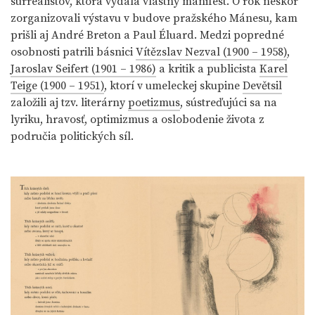
surrealistov, ktorá vydala vlastný manifest. O rok neskôr
zorganizovali výstavu v budove pražského Mánesu, kam
prišli aj André Breton a Paul Éluard. Medzi popredné
osobnosti patrili básnici
Vítězslav Nezval (1900 – 1958)
,
Jaroslav Seifert (1901 – 1986)
a kritik a publicista
Karel
Teige (1900 – 1951)
, ktorí v umeleckej skupine
Devětsil
založili aj tzv. literárny
poetizmus
, sústreďujúci sa na
lyriku, hravosť, optimizmus a oslobodenie života z
područia politických síl.