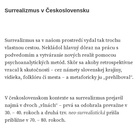
Surrealizmus v Československu
Surrealizmus sa v našom prostredí vydal tak trochu
vlastnou cestou. Nekládol hlavný dôraz na prácu s
podvedomím a vytváranie nových realít pomocou
psychoanalytických metód. Skôr sa akoby retrospektívne
vracal k skutočnosti – cez námety slovenskej krajiny,
vidieka, folklóru či mesta – a metaforicky ju „prehlboval“.
V československom kontexte sa surrealizmus prejavil
najmä v dvoch „vlnách“ – prvá sa odohrala prevažne v
30. – 40. rokoch a druhá tzv.
neo-surrealistická
prišla
približne v 70. – 80. rokoch.