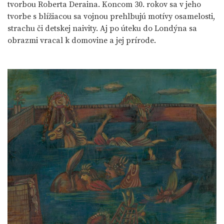
tvorbou Roberta Deraina. Koncom 30. rokov sa v jeho
tvorbe s blížiacou sa vojnou prehlbujú motívy osamelosti,
strachu či detskej naivity. Aj po úteku do Londýna sa
obrazmi vracal k domovine a jej prírode.