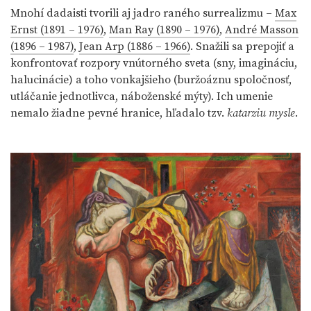
Mnohí dadaisti tvorili aj jadro raného surrealizmu –
Max
Ernst (1891 – 1976)
,
Man Ray (1890 – 1976)
,
André Masson
(1896 – 1987)
,
Jean Arp (1886 – 1966)
. Snažili sa prepojiť a
konfrontovať rozpory vnútorného sveta (sny, imagináciu,
halucinácie) a toho vonkajšieho (buržoáznu spoločnosť,
utláčanie jednotlivca, náboženské mýty). Ich umenie
nemalo žiadne pevné hranice, hľadalo tzv.
katarziu mysle
.