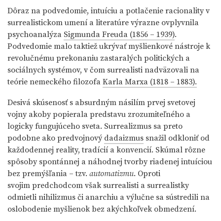
Dôraz na podvedomie, intuíciu a potlačenie racionality v
surrealistickom umení a literatúre výrazne ovplyvnila
psychoanalýza
Sigmunda Freuda (1856 – 1939)
.
Podvedomie malo taktiež ukrývať myšlienkové nástroje k
revolučnému prekonaniu zastaralých politických a
sociálnych systémov, v čom surrealisti nadväzovali na
teórie nemeckého filozofa
Karla Marxa (1818 – 1883).
Desivá skúsenosť s absurdným násilím prvej svetovej
vojny akoby popierala predstavu zrozumiteľného a
logicky fungujúceho sveta. Surrealizmus sa preto
podobne ako predvojnový
dadaizmus
snažil odkloniť od
každodennej reality, tradícií a konvencií. Skúmal rôzne
spôsoby spontánnej a náhodnej tvorby riadenej intuíciou
bez premýšľania – tzv.
automatizmu
. Oproti
svojim predchodcom však surrealisti a surrealistky
odmietli nihilizmus či anarchiu a výlučne sa sústredili na
oslobodenie myšlienok bez akýchkoľvek obmedzení.