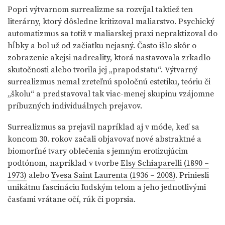
Popri výtvarnom surrealizme sa rozvíjal taktiež ten
literárny, ktorý dôsledne kritizoval maliarstvo. Psychický
automatizmus sa totiž v maliarskej praxi nepraktizoval do
hĺbky a bol už od začiatku nejasný. Často išlo skôr o
zobrazenie akejsi nadreality, ktorá nastavovala zrkadlo
skutočnosti alebo tvorila jej „prapodstatu“. Výtvarný
surrealizmus nemal zreteľnú spoločnú estetiku, teóriu či
„školu“ a predstavoval tak viac-menej skupinu vzájomne
príbuzných individuálnych prejavov.
Surrealizmus sa prejavil napríklad aj v móde, keď sa
koncom 30. rokov začali objavovať nové abstraktné a
biomorfné tvary oblečenia s jemným erotizujúcim
podtónom, napríklad v tvorbe
Elsy Schiaparelli (1890 –
1973)
alebo
Yvesa Saint Laurenta (1936 – 2008)
. Priniesli
unikátnu fascináciu ľudským telom a jeho jednotlivými
časťami vrátane očí, rúk či poprsia.