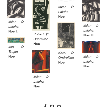
Milan
Laluha
Noc
Milan
Milan
Laluha
Laluha
Noc I.
Róbert
Noc III.
Dúbravec
Noc
Ján
Trojan
Karol
Noc
Milan
Ondreička
Laluha
Noc
Noc
Milan
Laluha
Noc