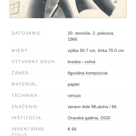
DATOVANIE:
20. storočie, 2. polovica,
1966
MIERY:
výška 50.7 cm, šírka 70.0 cm
VÝTVARNÝ DRUH:
kresba
›
voľná
ŽÁNER:
figurálna kompozícia
MATERIÁL:
papier
TECHNIKA:
ceruza
ZNAČENIE:
vpravo dole MLaluha / 66.
INŠTITÚCIA:
Oravská galéria, OGD
INVENTÁRNE
K 66
ČÍSLO: