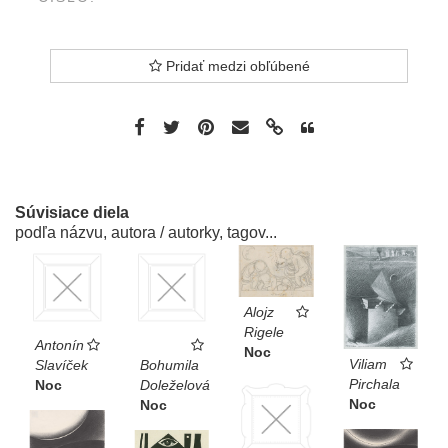
Pridať medzi obľúbené
Súvisiace diela
podľa názvu, autora / autorky, tagov...
Alojz
Rigele
Antonín
Noc
Viliam
Slavíček
Bohumila
Pirchala
Noc
Doleželová
Noc
Noc