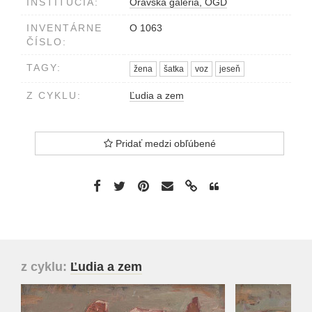
INŠTITÚCIA:
Oravská galéria, OGD
INVENTÁRNE
O 1063
ČÍSLO:
TAGY:
žena
šatka
voz
jeseň
Z CYKLU:
Ľudia a zem
Pridať medzi obľúbené
z cyklu:
Ľudia a zem