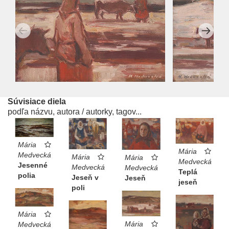
Súvisiace diela
podľa názvu, autora / autorky, tagov...
Mária
Mária
Medvecká
Mária
Mária
Medvecká
Jesenné
Medvecká
Medvecká
Teplá
polia
Jeseň v
Jeseň
jeseň
poli
Mária
Mária
Medvecká