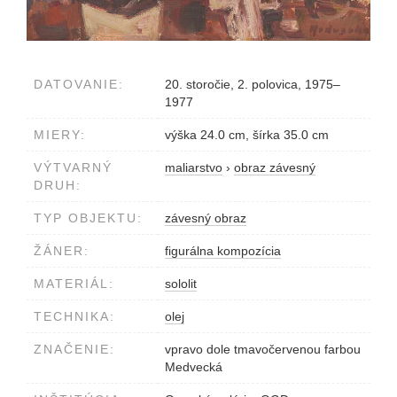
DATOVANIE:
20. storočie, 2. polovica, 1975–
1977
MIERY:
výška 24.0 cm, šírka 35.0 cm
VÝTVARNÝ
maliarstvo
›
obraz závesný
DRUH:
TYP OBJEKTU:
závesný obraz
ŽÁNER:
figurálna kompozícia
MATERIÁL:
sololit
TECHNIKA:
olej
ZNAČENIE:
vpravo dole tmavočervenou farbou
Medvecká