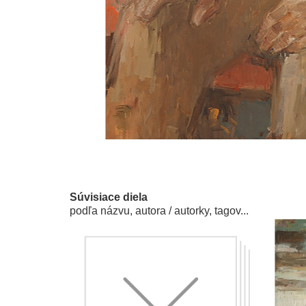
Súvisiace diela
podľa názvu, autora / autorky, tagov...