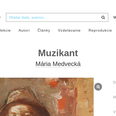
b
u
lekcie
Autori
Články
Vzdelávanie
Reprodukcie
Muzikant
Mária Medvecká
D
M
V