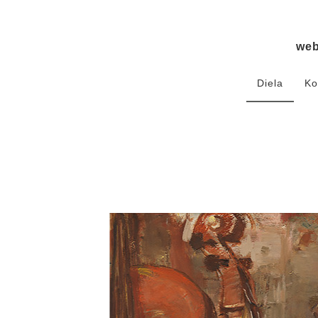
we
Diela
Ko