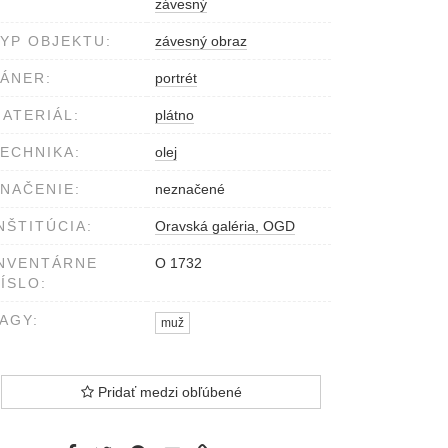
závesný
YP OBJEKTU:
závesný obraz
ÁNER:
portrét
ATERIÁL:
plátno
ECHNIKA:
olej
NAČENIE:
neznačené
NŠTITÚCIA:
Oravská galéria, OGD
NVENTÁRNE
O 1732
ÍSLO:
AGY:
muž
Pridať medzi obľúbené