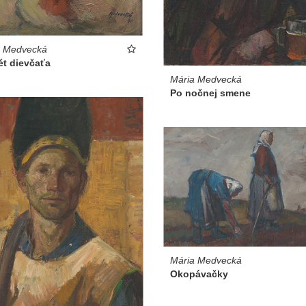
a Medvecká
ét dievčaťa
Mária Medvecká
Po nočnej smene
Mária Medvecká
Okopávačky