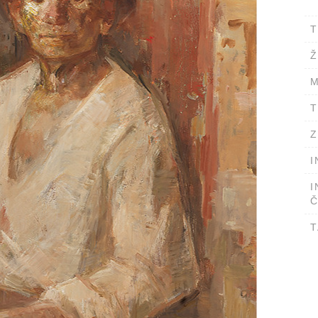
T
Ž
M
T
Z
I
I
Č
T