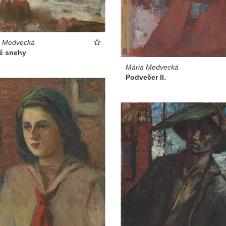
a Medvecká
é snehy
Mária Medvecká
Podvečer II.