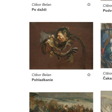
Ctibor Belan
Ctibo
Po daždi
Podv
Ctibo
Ctibor Belan
Čaka
Pohladkanie