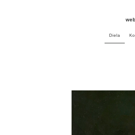
we
Diela
Ko