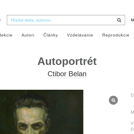
b
u
lekcie
Autori
Články
Vzdelávanie
Reprodukcie
Autoportrét
Ctibor Belan
D
M
D