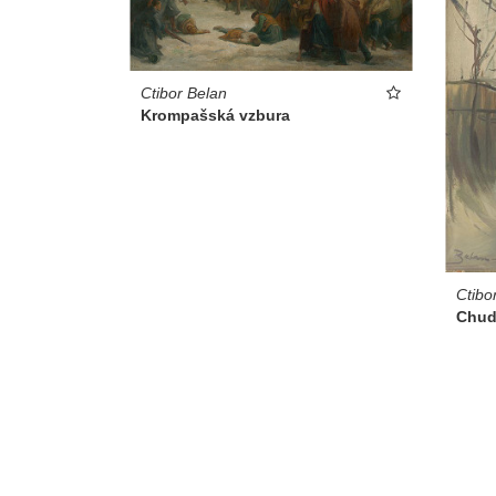
Ctibor Belan
Krompašská vzbura
Ctibo
Chud