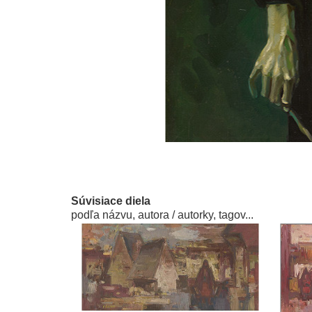
Súvisiace diela
podľa názvu, autora / autorky, tagov...