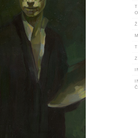
T
O
Ž
M
T
Z
I
I
Č