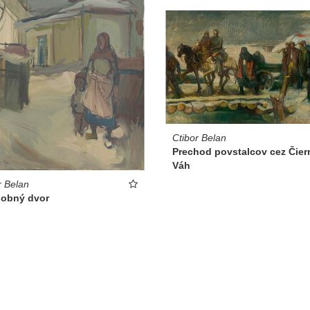
Ctibor Belan
Prechod povstalcov cez Čier
Váh
r Belan
obný dvor