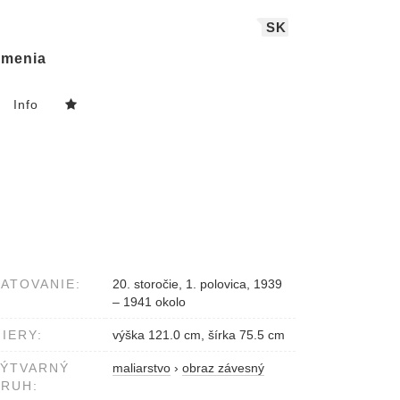
SK
menia
Info
ATOVANIE:
20. storočie, 1. polovica, 1939
– 1941 okolo
IERY:
výška 121.0 cm, šírka 75.5 cm
VÝTVARNÝ
maliarstvo
›
obraz závesný
RUH: