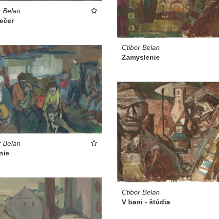
r Belan
ečer
Ctibor Belan
Zamyslenie
r Belan
nie
Ctibor Belan
V bani - štúdia