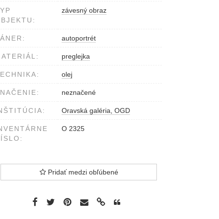
YP
závesný obraz
BJEKTU:
ÁNER:
autoportrét
ATERIÁL:
preglejka
ECHNIKA:
olej
NAČENIE:
neznačené
NŠTITÚCIA:
Oravská galéria, OGD
NVENTÁRNE
O 2325
ÍSLO:
Pridať medzi obľúbené