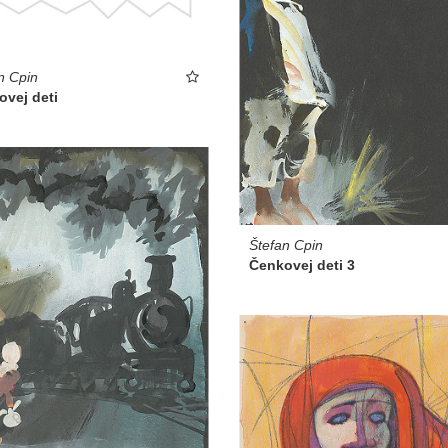
n Cpin
ovej deti
Štefan Cpin
Čenkovej deti 3