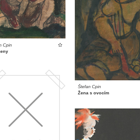
n Cpin
ženy
Štefan Cpin
Žena s ovocím