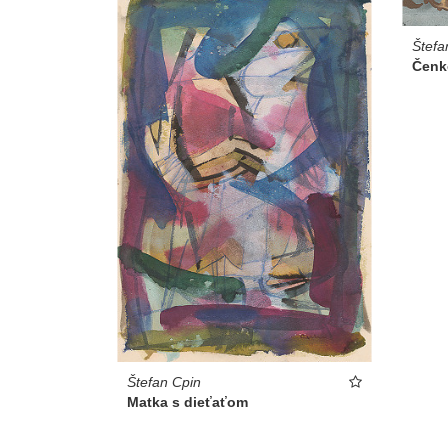
Štefa
Čenko
Štefan Cpin
Matka s dieťaťom