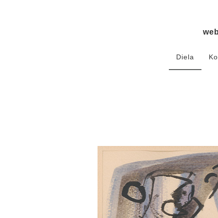
we
Diela
Ko