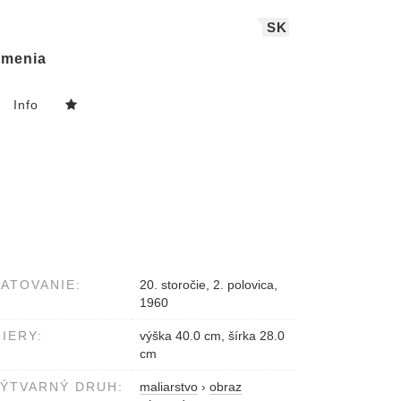
SK
menia
Info
ATOVANIE:
20. storočie, 2. polovica,
1960
IERY:
výška 40.0 cm, šírka 28.0
cm
ÝTVARNÝ DRUH:
maliarstvo
›
obraz