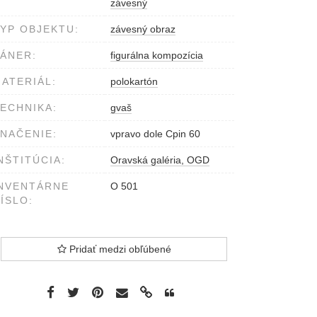
závesný
YP OBJEKTU:
závesný obraz
ÁNER:
figurálna kompozícia
ATERIÁL:
polokartón
ECHNIKA:
gvaš
NAČENIE:
vpravo dole Cpin 60
NŠTITÚCIA:
Oravská galéria, OGD
NVENTÁRNE
O 501
ÍSLO:
Pridať medzi obľúbené