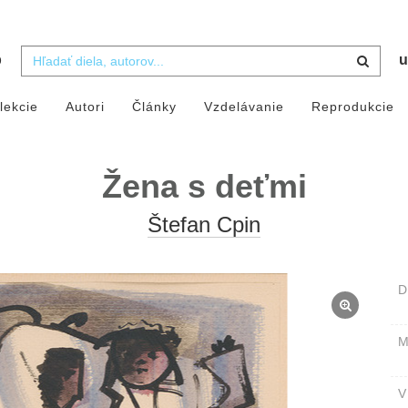
b
u
lekcie
Autori
Články
Vzdelávanie
Reprodukcie
Žena s deťmi
Štefan Cpin
D
M
V