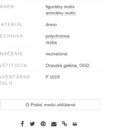
ÁNER:
figurálny motív
animálny motív
ATERIÁL:
drevo
ECHNIKA:
polychrómia
rezba
NAČENIE:
neznačené
NŠTITÚCIA:
Oravská galéria, OGD
NVENTÁRNE
P 1019
ÍSLO:
Pridať medzi obľúbené