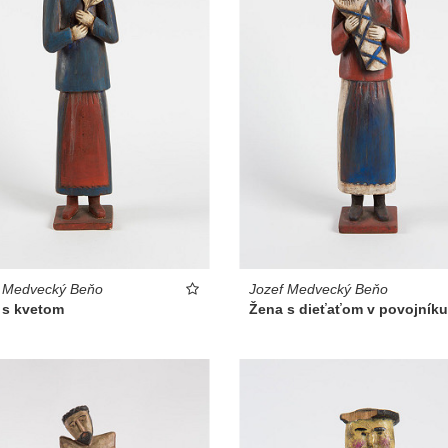
f Medvecký Beňo
Jozef Medvecký Beňo
 s kvetom
Žena s dieťaťom v povojníku