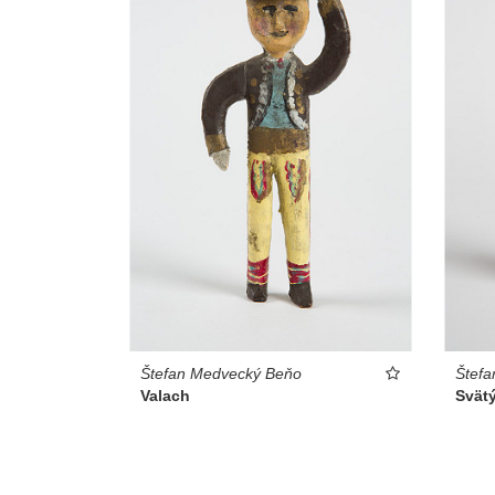
Štefan Medvecký Beňo
Štef
Valach
Svätý