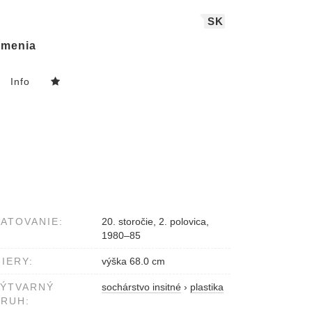
SK
menia
Info
ATOVANIE:
20. storočie, 2. polovica,
1980–85
IERY:
výška 68.0 cm
VÝTVARNÝ
sochárstvo insitné
›
plastika
RUH: