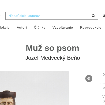
b
u
lekcie
Autori
Články
Vzdelávanie
Reprodukcie
Muž so psom
Jozef Medvecký Beňo
D
M
D