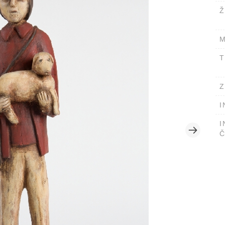
Ž
M
T
Z
I
I
Č