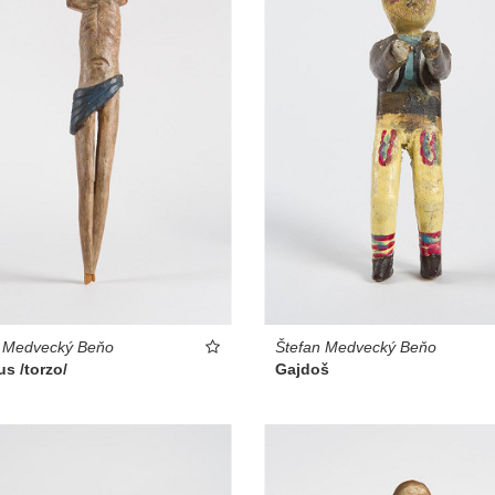
f Medvecký Beňo
Štefan Medvecký Beňo
s /torzo/
Gajdoš