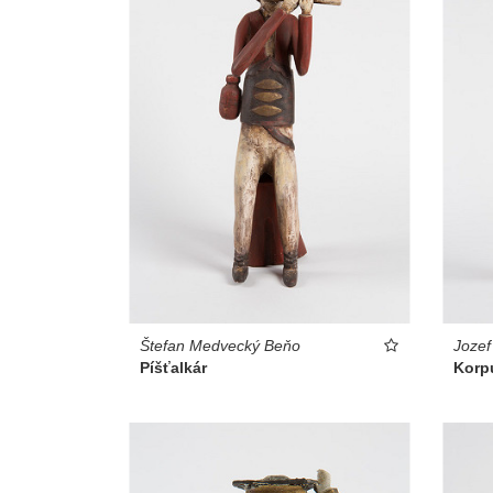
Štefan Medvecký Beňo
Joze
Píšťalkár
Korpu