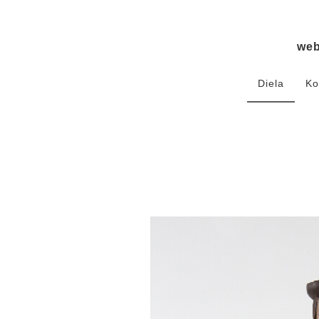
we
Diela
Ko