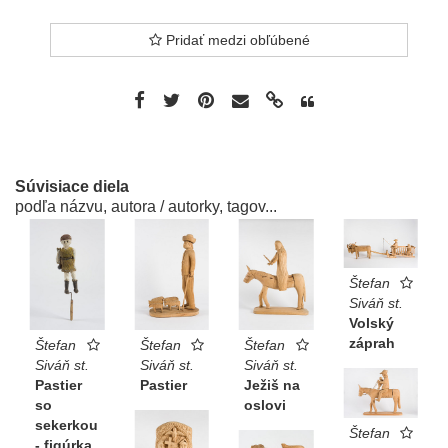
Pridať medzi obľúbené
Súvisiace diela
podľa názvu, autora / autorky, tagov...
Štefan
Siváň st.
Volský
záprah
Štefan
Štefan
Štefan
Siváň st.
Siváň st.
Siváň st.
Pastier
Pastier
Ježiš na
so
oslovi
sekerkou
Štefan
- figúrka