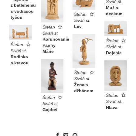
Siváň st.
z betlehemu
Muž s
s vodiacou
deckom
Štefan
tyčou
Siváň st.
Lev
Štefan
Siváň st.
Korunovanie
Štefan
Štefan
Panny
Siváň st.
Siváň st.
Márie
Dojenie
Rodinka
s kravou
Štefan
Siváň st.
Žena s
džbánom
Štefan
Štefan
Siváň st.
Siváň st.
Hlava
Gajdoš