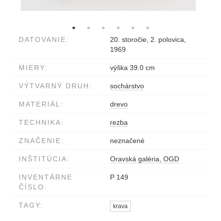
DATOVANIE:
20. storočie, 2. polovica,
1969
MIERY:
výška 39.0 cm
VÝTVARNÝ DRUH:
sochárstvo
MATERIÁL:
drevo
TECHNIKA:
rezba
ZNAČENIE:
neznačené
INŠTITÚCIA:
Oravská galéria, OGD
INVENTÁRNE
P 149
ČÍSLO:
TAGY:
krava