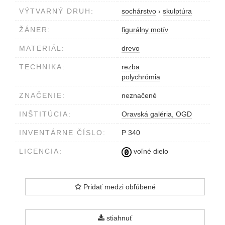
VÝTVARNÝ DRUH:
sochárstvo
›
skulptúra
ŽÁNER:
figurálny motív
MATERIÁL:
drevo
TECHNIKA:
rezba
polychrómia
ZNAČENIE:
neznačené
INŠTITÚCIA:
Oravská galéria, OGD
INVENTÁRNE ČÍSLO:
P 340
LICENCIA:
voľné dielo
Pridať medzi obľúbené
stiahnuť