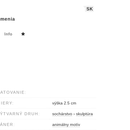
SK
menia
Info
ATOVANIE:
IERY:
výška 2.5 cm
ÝTVARNÝ DRUH:
sochárstvo
›
skulptúra
ÁNER:
animálny motív