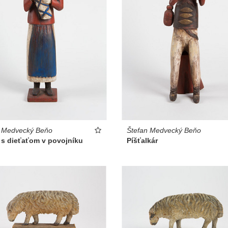
f Medvecký Beňo
Štefan Medvecký Beňo
 s dieťaťom v povojníku
Píšťalkár