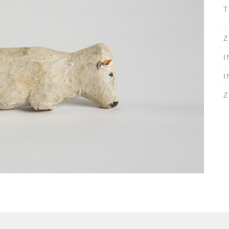
T
Z
I
I
Z