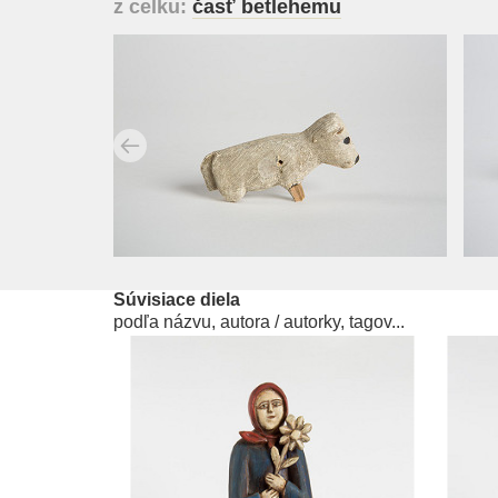
z celku:
časť betlehemu
Súvisiace diela
podľa názvu, autora / autorky, tagov...