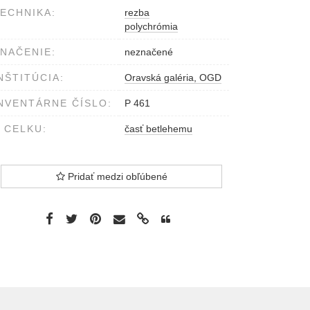
ECHNIKA:
rezba
polychrómia
NAČENIE:
neznačené
NŠTITÚCIA:
Oravská galéria, OGD
NVENTÁRNE ČÍSLO:
P 461
 CELKU:
časť betlehemu
Pridať medzi obľúbené