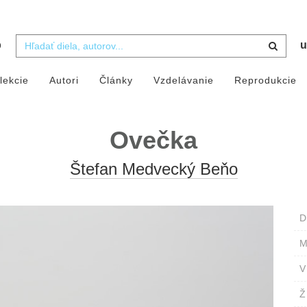
b
u
lekcie
Autori
Články
Vzdelávanie
Reprodukcie
Ovečka
Štefan Medvecký Beňo
D
M
V
Ž