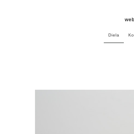
we
Diela
Ko