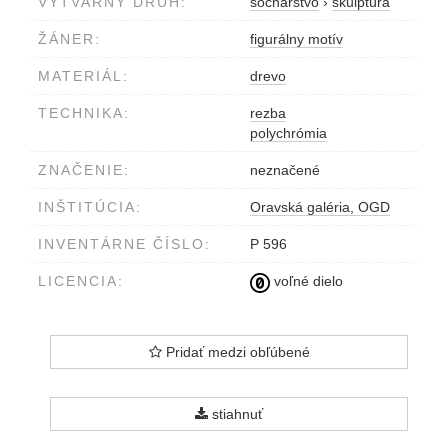
VÝTVARNÝ DRUH:
sochárstvo
›
skulptúra
ŽÁNER:
figurálny motív
MATERIÁL:
drevo
TECHNIKA:
rezba
polychrómia
ZNAČENIE:
neznačené
INŠTITÚCIA:
Oravská galéria, OGD
INVENTÁRNE ČÍSLO:
P 596
LICENCIA:
voľné dielo
Pridať medzi obľúbené
stiahnuť