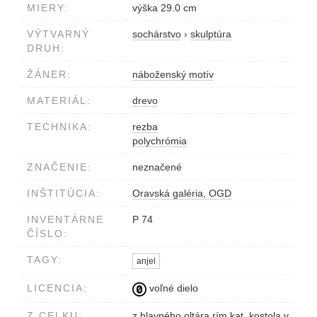
MIERY:
výška 29.0 cm
VÝTVARNÝ
sochárstvo
›
skulptúra
DRUH:
ŽÁNER:
náboženský motív
MATERIÁL:
drevo
TECHNIKA:
rezba
polychrómia
ZNAČENIE:
neznačené
INŠTITÚCIA:
Oravská galéria, OGD
INVENTÁRNE
P 74
ČÍSLO:
TAGY:
anjel
LICENCIA:
voľné dielo
Z CELKU:
z hlavného oltára rím.kat. kostola v