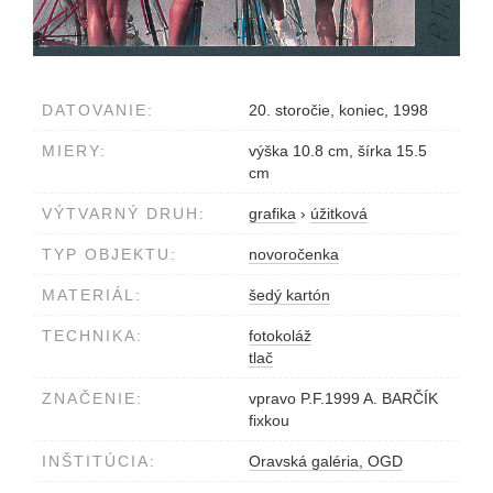
DATOVANIE:
20. storočie, koniec, 1998
MIERY:
výška 10.8 cm, šírka 15.5
cm
VÝTVARNÝ DRUH:
grafika
›
úžitková
TYP OBJEKTU:
novoročenka
MATERIÁL:
šedý kartón
TECHNIKA:
fotokoláž
tlač
ZNAČENIE:
vpravo P.F.1999 A. BARČÍK
fixkou
INŠTITÚCIA:
Oravská galéria, OGD