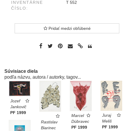
INVENTÁRNE
T 552
ČÍSLO:
Pridať medzi obľúbené
Súvisiace diela
podľa názvu, autora / autorky, tagov...
Jozef
Jankovič
PF 1999
Juraj
Marcel
Meliš
Dúbravec
Rastislav
PF 1999
PF 1999
Biarinec