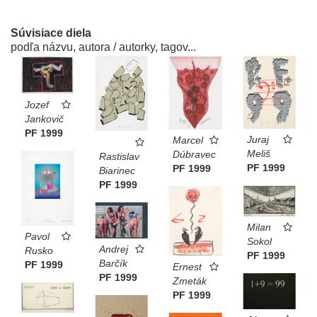
Súvisiace diela
podľa názvu, autora / autorky, tagov...
Jozef
Jankovič
PF 1999
Juraj
Marcel
Meliš
Dúbravec
Rastislav
PF 1999
PF 1999
Biarinec
PF 1999
Milan
Pavol
Sokol
Andrej
Rusko
PF 1999
Barčík
PF 1999
Ernest
PF 1999
Zmeták
PF 1999