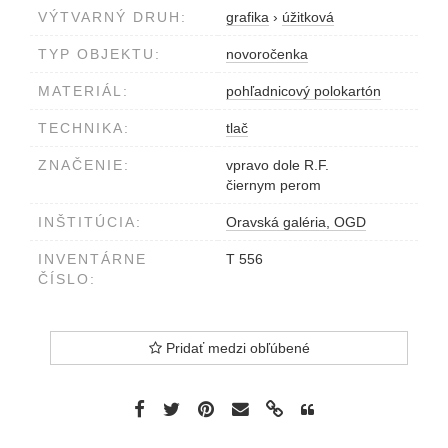
VÝTVARNÝ DRUH:
grafika
›
úžitková
TYP OBJEKTU:
novoročenka
MATERIÁL:
pohľadnicový polokartón
TECHNIKA:
tlač
ZNAČENIE:
vpravo dole R.F.
čiernym perom
INŠTITÚCIA:
Oravská galéria, OGD
INVENTÁRNE
T 556
ČÍSLO:
Pridať medzi obľúbené