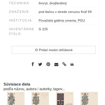
TECHNIKA:
linoryt, dvojfarebný
ZNAČENIE:
pod tlačou v strede ceruzou Kráľ 69
INŠTITÚCIA:
Považská galéria umenia, PGU
INVENTÁRNE
G 225
ČÍSLO:
Pridať medzi obľúbené
Súvisiace diela
podľa názvu, autora / autorky, tagov...