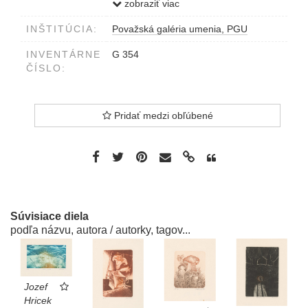
v strede Svedok času
zobraziť viac
INŠTITÚCIA:
Považská galéria umenia, PGU
INVENTÁRNE
G 354
ČÍSLO:
Pridať medzi obľúbené
Súvisiace diela
podľa názvu, autora / autorky, tagov...
Jozef
Hricek