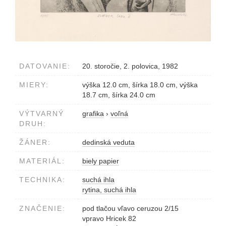
DATOVANIE:
20. storočie, 2. polovica, 1982
MIERY:
výška 12.0 cm, šírka 18.0 cm, výška
18.7 cm, šírka 24.0 cm
VÝTVARNÝ
grafika
›
voľná
DRUH:
ŽÁNER:
dedinská veduta
MATERIÁL:
biely papier
TECHNIKA:
suchá ihla
rytina, suchá ihla
ZNAČENIE:
pod tlačou vľavo ceruzou 2/15
vpravo Hricek 82