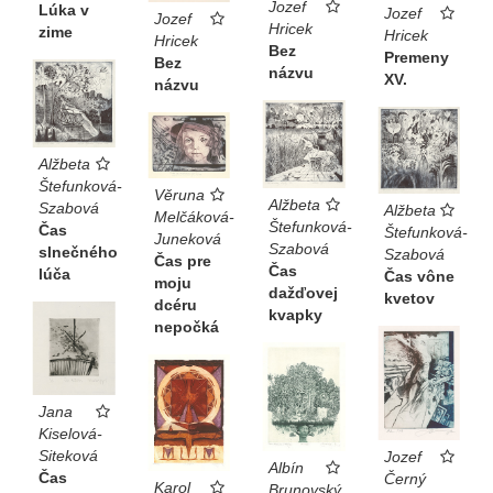
Jozef
Lúka v
Jozef
Jozef
Hricek
zime
Hricek
Hricek
Bez
Premeny
Bez
názvu
XV.
názvu
Alžbeta
Štefunková-
Věruna
Alžbeta
Szabová
Alžbeta
Melčáková-
Štefunková-
Čas
Štefunková-
Juneková
Szabová
slnečného
Szabová
Čas pre
Čas
lúča
Čas vône
moju
dažďovej
kvetov
dcéru
kvapky
nepočká
Jana
Kiselová-
Siteková
Jozef
Albín
Čas
Černý
Karol
Brunovský