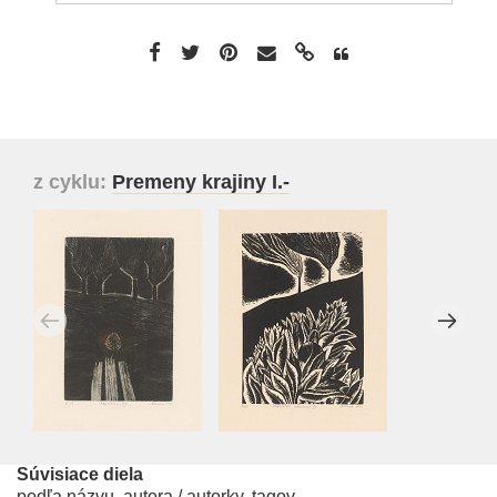
z cyklu:
Premeny krajiny I.-
Súvisiace diela
podľa názvu, autora / autorky, tagov...