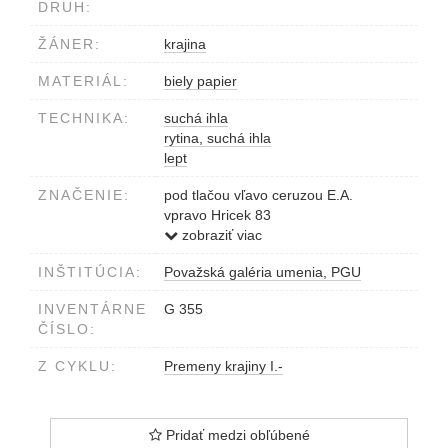
DRUH:
ŽÁNER:
krajina
MATERIÁL:
biely papier
TECHNIKA:
suchá ihla
rytina, suchá ihla
lept
ZNAČENIE:
pod tlačou vľavo ceruzou E.A.
vpravo Hricek 83
v strede Premeny XV
zobraziť viac
INŠTITÚCIA:
Považská galéria umenia, PGU
INVENTÁRNE
G 355
ČÍSLO:
Z CYKLU:
Premeny krajiny I.-
Pridať medzi obľúbené