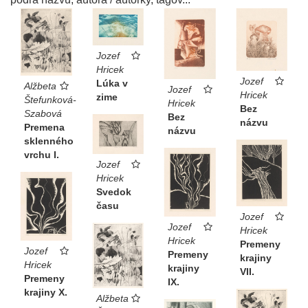
Jozef
Hricek
Jozef
Lúka v
Alžbeta
Jozef
Hricek
zime
Štefunková-
Hricek
Bez
Szabová
Bez
názvu
Premena
názvu
sklenného
vrchu I.
Jozef
Hricek
Svedok
času
Jozef
Jozef
Hricek
Hricek
Premeny
Jozef
Premeny
krajiny
Hricek
krajiny
VII.
Premeny
IX.
krajiny X.
Alžbeta