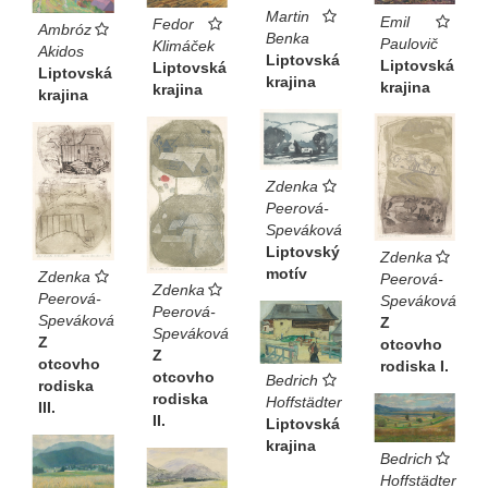
Martin
Emil
Fedor
Ambróz
Benka
Paulovič
Klimáček
Akidos
Liptovská
Liptovská
Liptovská
Liptovská
krajina
krajina
krajina
krajina
Zdenka
Peerová-
Speváková
Liptovský
Zdenka
motív
Zdenka
Peerová-
Zdenka
Peerová-
Speváková
Peerová-
Speváková
Z
Speváková
Z
otcovho
Z
otcovho
rodiska I.
otcovho
Bedrich
rodiska
rodiska
Hoffstädter
III.
II.
Liptovská
krajina
Bedrich
Hoffstädter