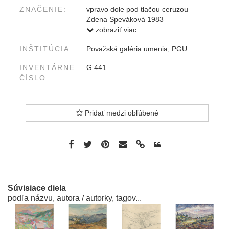
ZNAČENIE:
vpravo dole pod tlačou ceruzou
Zdena Speváková 1983
vľavo dole pod tlačou ceruzou 3/5
zobraziť viac
'Liptovská krajina'
INŠTITÚCIA:
Považská galéria umenia, PGU
INVENTÁRNE
G 441
ČÍSLO:
Pridať medzi obľúbené
Súvisiace diela
podľa názvu, autora / autorky, tagov...